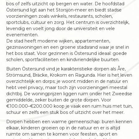
bos of zelfs uitzicht op bergen en water. De hoofdstad
Östersund ligt aan het Storsjön-meer en biedt stadse
voorzieningen zoals winkels, restaurants, scholen,
sportclubs, cultuur en zorg. Het centrum is overzichtelijk,
levendig en voelt jong door de universiteit en vele
evenementen.
De stad heeft moderne wijken, appartementen,
gezinswoningen en een groene stadsrand waar je snel in
het bos staat. Voor gezinnen is Östersund ideaal: goede
scholen, sportfaciliteiten en kindvriendelijke buurten.
Buiten Östersund vind je karakteristieke dorpen als Åre,
Strömsund, Bräcke, Krokom en Ragunda. Hier is het leven
overzichtelijk en dorps; je woont midden in de natuur en
hebt veel privacy, maar toch zijn voorzieningen meestal
dichtbij. De woningprijzen liggen ruim onder het Zweedse
gemiddelde, zeker buiten de grote dorpen. Voor
€100.000–€200.000 koop je vaak een ruim huis met tuin,
schuur en zelfs een stuk bos of uitzicht over het meer.
Dorpen hebben een warme gemeenschap: buren kennen
elkaar, kinderen groeien op in de natuur en er is altijd
ruimte om samen te komen voor feesten, sport en