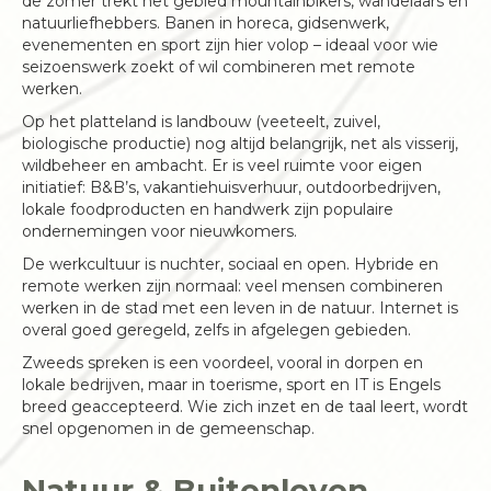
de zomer trekt het gebied mountainbikers, wandelaars en
natuurliefhebbers. Banen in horeca, gidsenwerk,
evenementen en sport zijn hier volop – ideaal voor wie
seizoenswerk zoekt of wil combineren met remote
werken.
Op het platteland is landbouw (veeteelt, zuivel,
biologische productie) nog altijd belangrijk, net als visserij,
wildbeheer en ambacht. Er is veel ruimte voor eigen
initiatief: B&B’s, vakantiehuisverhuur, outdoorbedrijven,
lokale foodproducten en handwerk zijn populaire
ondernemingen voor nieuwkomers.
De werkcultuur is nuchter, sociaal en open. Hybride en
remote werken zijn normaal: veel mensen combineren
werken in de stad met een leven in de natuur. Internet is
overal goed geregeld, zelfs in afgelegen gebieden.
Zweeds spreken is een voordeel, vooral in dorpen en
lokale bedrijven, maar in toerisme, sport en IT is Engels
breed geaccepteerd. Wie zich inzet en de taal leert, wordt
snel opgenomen in de gemeenschap.
Natuur & Buitenleven