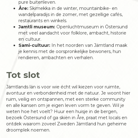
pure buitenleven.
Åre:
Skimekka in de winter, mountainbike- en
wandelparadijs in de zomer, met gezellige cafés,
restaurants en winkels.
Jamtli museum:
Openluchtmuseum in Östersund
met veel aandacht voor folklore, ambacht, historie
en cultuur.
Sami-cultuur:
In het noorden van Jämtland maak
je kennis met de oorspronkelijke bewoners, hun
rendieren, ambachten en verhalen.
Tot slot
Jämtlands län is voor wie écht wil kiezen voor ruimte,
avontuur en verbondenheid met de natuur. Je woont hier
ruim, veilig en ontspannen, met een sterke community
en alle kansen om je eigen leven vorm te geven. Wil je
weten hoe het voelt? Huur een huisje in de bergen,
bezoek Östersund of ga skiën in Åre, praat met locals en
ontdek waarom zoveel Zweden Jämtland hun geheime
droomplek noemen.