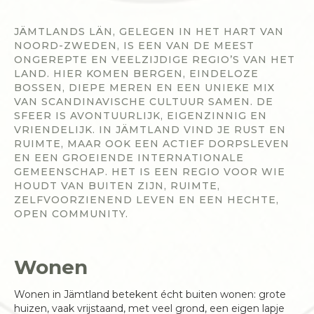
JÄMTLANDS LÄN, GELEGEN IN HET HART VAN
NOORD-ZWEDEN, IS EEN VAN DE MEEST
ONGEREPTE EN VEELZIJDIGE REGIO’S VAN HET
LAND. HIER KOMEN BERGEN, EINDELOZE
BOSSEN, DIEPE MEREN EN EEN UNIEKE MIX
VAN SCANDINAVISCHE CULTUUR SAMEN. DE
SFEER IS AVONTUURLIJK, EIGENZINNIG EN
VRIENDELIJK. IN JÄMTLAND VIND JE RUST EN
RUIMTE, MAAR OOK EEN ACTIEF DORPSLEVEN
EN EEN GROEIENDE INTERNATIONALE
GEMEENSCHAP. HET IS EEN REGIO VOOR WIE
HOUDT VAN BUITEN ZIJN, RUIMTE,
ZELFVOORZIENEND LEVEN EN EEN HECHTE,
OPEN COMMUNITY.
Wonen
Wonen in Jämtland betekent écht buiten wonen: grote
huizen, vaak vrijstaand, met veel grond, een eigen lapje