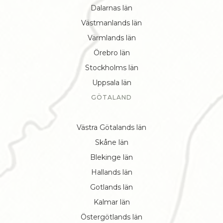
Dalarnas län
Västmanlands län
Värmlands län
Örebro län
Stockholms län
Uppsala län
GÖTALAND
Västra Götalands län
Skåne län
Blekinge län
Hallands län
Gotlands län
Kalmar län
Östergötlands län