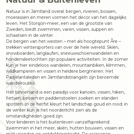
Natuur is in Jämtland overal: bergen, rivieren, bossen,
moerassen en meren vormen het decor van het dagelijks
leven. Het Storsjön-meer, een van de grootste van
Zweden, biedt zwemmen, varen, vissen, suppen en
schaatsen in de winter.
De bergen van het westen – met als hoogtepunt Åre –
trekken wintersporters van over de hele wereld. Skiën,
snowboarden, langlaufen, sneeuwschoenwandelen en
hondensleetochten zijn populaire activiteiten. In de zomer
kun je hier eindeloos wandelen, mountainbiken, klimmen,
wildkamperen en vissen in heldere bergmeren. Het
Padjelantaleden en Jämtlandstriangeln zijn beroemde
wandelroutes.
Het binnenland is een paradijs voor kanoën, vissen, hiken,
fietsen, bessen en paddenstoelen zoeken en elanden
spotten. In de herfst kleurt het landschap goud en rood; in
de winter kun je het noorderlicht zien als de
omstandigheden goed zijn.
Voor kinderen is het buitenleven vanzelfsprekend:
zwemmen in het meer, skiën, hutten bouwen, vissen en
met vrienden op ontdekkingstocht. De seizoenen