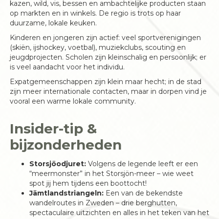
kazen, wild, vis, bessen en ambachtelijke producten staan
op markten en in winkels. De regio is trots op haar
duurzame, lokale keuken.
Kinderen en jongeren zijn actief: veel sportverenigingen
(skiën, ijshockey, voetbal), muziekclubs, scouting en
jeugdprojecten. Scholen zijn kleinschalig en persoonlijk; er
is veel aandacht voor het individu.
Expatgemeenschappen zijn klein maar hecht; in de stad
zijn meer internationale contacten, maar in dorpen vind je
vooral een warme lokale community.
Insider-tip &
bijzonderheden
Storsjöodjuret:
Volgens de legende leeft er een
“meermonster” in het Storsjön-meer – wie weet
spot jij hem tijdens een boottocht!
Jämtlandstriangeln:
Een van de bekendste
wandelroutes in Zweden – drie berghutten,
spectaculaire uitzichten en alles in het teken van het