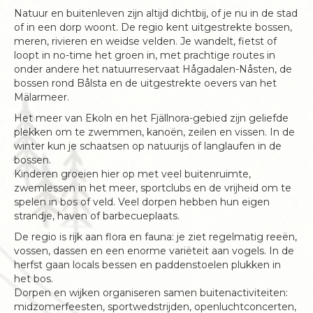
Natuur en buitenleven zijn altijd dichtbij, of je nu in de stad
of in een dorp woont. De regio kent uitgestrekte bossen,
meren, rivieren en weidse velden. Je wandelt, fietst of
loopt in no-time het groen in, met prachtige routes in
onder andere het natuurreservaat Hågadalen-Nåsten, de
bossen rond Bålsta en de uitgestrekte oevers van het
Mälarmeer.
Het meer van Ekoln en het Fjällnora-gebied zijn geliefde
plekken om te zwemmen, kanoën, zeilen en vissen. In de
winter kun je schaatsen op natuurijs of langlaufen in de
bossen.
Kinderen groeien hier op met veel buitenruimte,
zwemlessen in het meer, sportclubs en de vrijheid om te
spelen in bos of veld. Veel dorpen hebben hun eigen
strandje, haven of barbecueplaats.
De regio is rijk aan flora en fauna: je ziet regelmatig reeën,
vossen, dassen en een enorme variëteit aan vogels. In de
herfst gaan locals bessen en paddenstoelen plukken in
het bos.
Dorpen en wijken organiseren samen buitenactiviteiten:
midzomerfeesten, sportwedstrijden, openluchtconcerten,