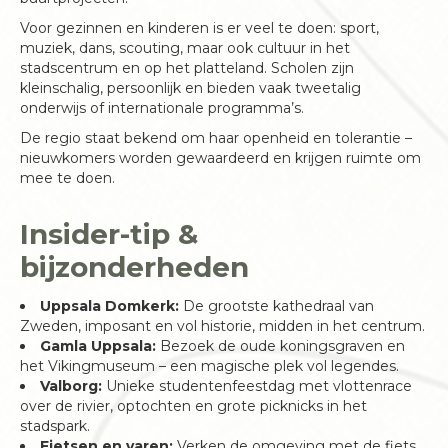
Voor gezinnen en kinderen is er veel te doen: sport,
muziek, dans, scouting, maar ook cultuur in het
stadscentrum en op het platteland. Scholen zijn
kleinschalig, persoonlijk en bieden vaak tweetalig
onderwijs of internationale programma’s.
De regio staat bekend om haar openheid en tolerantie –
nieuwkomers worden gewaardeerd en krijgen ruimte om
mee te doen.
Insider-tip &
bijzonderheden
Uppsala Domkerk:
De grootste kathedraal van
Zweden, imposant en vol historie, midden in het centrum.
Gamla Uppsala:
Bezoek de oude koningsgraven en
het Vikingmuseum – een magische plek vol legendes.
Valborg:
Unieke studentenfeestdag met vlottenrace
over de rivier, optochten en grote picknicks in het
stadspark.
Fietsen en varen:
Verken de omgeving met de fiets