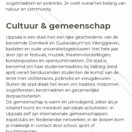
oogstmarkten en picknicks. Je voelt overal het belang van
natuur en community.
Cultuur & gemeenschap
Uppsala is een stad met een rijke geschiedenis: van de
beroemde Domkerk en Gustavianum tot Vikinggraven,
kastelen en oude universiteitsgebouwen. Het hele jaar
door zijn er festivals, muziek, theatervoorstellingen,
kunstexposities en openluchtmarkten. De stad is
beroemd om haar studententradities: bij Valborg (eind
april) vieren tienduizenden studenten de komst van de
lente met vlottenraces, picknicks en vreugdevuren.
Buiten de stad draait het leven om tradities: midzomer,
oogstfeesten, kerstmarkten en gezamenlijke
dorpsactiviteiten.
De gemeenschap is warm en uitnodigend, zeker als je
initiatief toont en meedoet aan lokale activiteiten. In
Uppsala zelf zijn internationale gemeenschappen,
expatclubs en Nederlandse netwerken; in de dorpen kom
je makkelijk in contact door school, sport of
buurtprojecten.