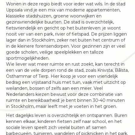
Wonen in deze regio biedt voor ieder wat wils. In de stad
Uppsala vind je een mix van moderne appartementen,
klassieke stadshuizen, groene woonwijken en
gezinsvriendelijke buurten. De stad is overzichtelijk,
fietsvriendelijk en gericht op het buitenleven: je woont
nooit ver van een park, rivier of fietspad. De prijzen liggen
lager dan in Stockholm, zeker net buiten het centrum of
in de kleinere forensendorpen. Voor gezinnen zijn er veel
goede scholen, veilige speelplekken en talloze
sportmogelijkheden.
Wie liever wat meer ruimte en rust zoekt, kan terecht in
een van de vele dorpen rond de stad, zoals Knivsta, Bålsta,
Östhammar of Tierp. Hier koop je voor een vriendelijk
bedrag een vrijstaand huis met tuin, vaak met uitzicht op
weilanden, bossen of zelfs aan een meer. Veel
Nederlanders kiezen bewust voor deze combinatie van
ruimte en bereikbaarheid: je bent binnen 30-40 minuten
in Stockholm, maar leeft met je voeten in het groen.
Het dagelijks leven is overzichtelijk en ontspannen. Buren
kennen elkaar, kinderen fietsen zelf naar school, en het
sociale leven speelt zich veelal buiten af: samen
barbecueën, tuinieren, wandelen of picknicken in het park.