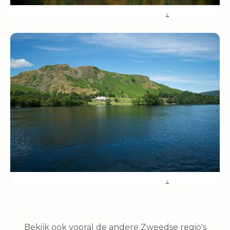
Blekinge län
Karlskrona staat op de UNESCO Werelderfgoedlijst
vanwege haar unieke, op eilanden gebouwde, barokke
marinebasis. Sommige Zweden noemen het de meest
‘zonnige’ stad van het land, hier zijn de zomers écht lang.
Hallands län
Bekijk ook vooral de andere Zweedse regio's