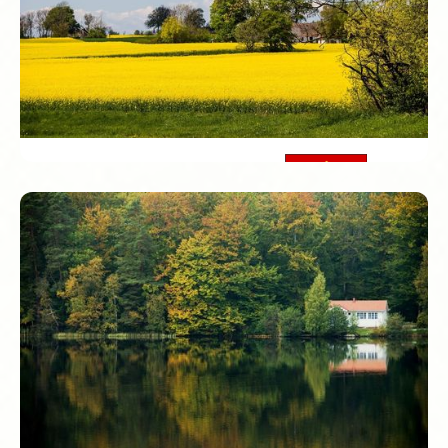
Amsterdam-gevoel dan Stockholm!
Skåne län
Bij het kustplaatsje Kåseberga vind je Ales Stenar: een
mysterieuze steencirkel aan zee, ook wel het
‘Stonehenge van Zweden’ genoemd. Niemand weet
precies wie het bouwde, maar de zonsondergang daar
vergeet je nooit meer.