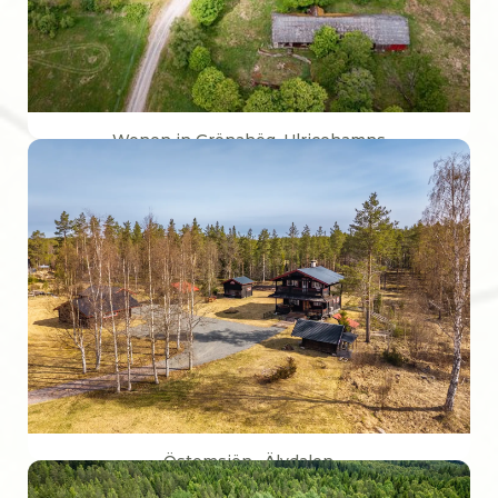
Wonen in Grönahög, Ulricehamns
Woonoppervlakte
123 m2
Perceeloppervlakte
3 Ha
€ 144.215,-
Östomsjön · Älvdalen
Woonoppervlakte