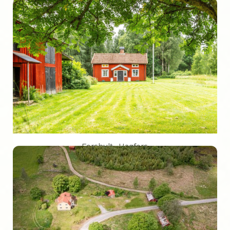
Forshult · Hagfors
Woonoppervlakte
75 m²
Perceeloppervlakte
2.670 m²
€ 41.500