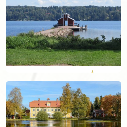
Sörmland telt meer dan 400 kastelen en landhuizen,
waarvan er veel open zijn voor publiek. Gripsholm Slott,
aan het Mälarmeer, is een van de mooiste en een
perfecte plek voor een zomerse picknick aan het water.
Dalarnas län
Het Dalarnapaardje, dat vrolijk rood geverfde houten
paardje, wordt hier nog steeds met de hand gemaakt. In
Nusnäs zie je hoe hele families samen in het houtsnijwerk
zitten, generatie op generatie. Een Dala-paardje uit de