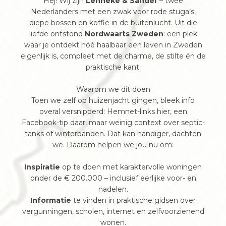
Hej! Wij zijn
Lenneke & Sander
– twee
Nederlanders met een zwak voor rode stuga’s,
diepe bossen en koffie in de buitenlucht. Uit die
liefde ontstond
Nordwaarts Zweden
: een plek
waar je ontdekt hóé haalbaar een leven in Zweden
eigenlijk is, compleet met de charme, de stilte én de
praktische kant.
Waarom we dit doen
Toen we zelf op huizenjacht gingen, bleek info
overal versnipperd: Hemnet-links hier, een
Facebook-tip daar, maar weinig context over septic-
tanks of winterbanden. Dat kan handiger, dachten
we. Daarom helpen we jou nu om:
Inspiratie
op te doen met karaktervolle woningen
onder de € 200.000 – inclusief eerlijke voor- en
nadelen.
Informatie
te vinden in praktische gidsen over
vergunningen, scholen, internet en zelfvoorzienend
wonen.