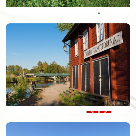
Värmlands län
Värmland is het decor van de boeken van
Nobelprijswinnares Selma Lagerlöf. Haar huis, Mårbacka, is
een must voor iedere literatuurliefhebber, en locals
vertellen je graag meer over de legendes die in de bossen
leven.
Örebro län