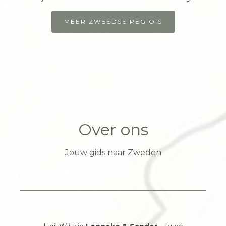
Halland was eeuwenlang Deens gebied. Dat merk je nog
MEER ZWEEDSE REGIO'S
steeds aan dialect, plaatsnamen én aan de populaire
Deense Smørrebrød-lunches in veel strandtentjes. En wist
je dat hier het langste zandstrand van Zweden ligt,
Skummeslövsstrand, met meer dan 12 kilometer zand?
Over ons
Jouw gids naar Zweden