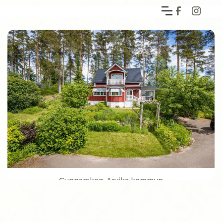
Gunnarskog, Arvika kommun
Woonoppervlakte
86 m² (+ 72 m² biarea)