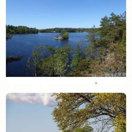
Het kasteel van Örebro, midden in de stad op een eiland
in de rivier, is een van de oudste van Zweden. En wist je
dat je in Kumla het grootste aardbeienkunstwerk van het
land vindt? Hier zijn zelfs aardbeien een kunstvorm.
Västra Götalands län
Göteborg is mede ontworpen door Nederlanders,
compleet met grachten en bruggen. Je voelt het
meteen: een boottocht door de stad geeft soms meer