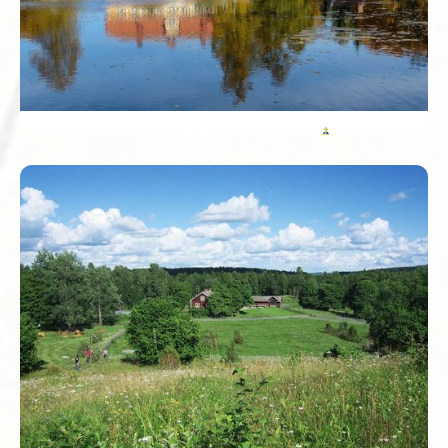
regio mee naar huis nemen is voor veel Nederlanders
inmiddels traditie.
Västmanlands län
Västerås heeft de grootste Vikinggrafheuvel van Zweden:
Anundshög. Hier vind je mysterieuze stenen
scheepsformaties en een gevoel van historie onder elke
stap. Het is een magische plek voor een picknick, en in de
zomer worden er zelfs vikingfeesten gehouden.