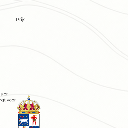
Prijs
s er
rgt voor