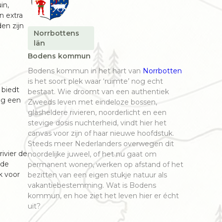
in,
n extra
en zijn
Norrbottens
län
Bodens kommun
Bodens kommun in het hart van
Norrbotten
is het soort plek waar ‘ruimte’ nog echt
 biedt
bestaat. Wie droomt van een authentiek
ng een
Zweeds leven met eindeloze bossen,
glasheldere rivieren, noorderlicht en een
stevige dosis nuchterheid, vindt hier het
canvas voor zijn of haar nieuwe hoofdstuk.
Steeds meer Nederlanders overwegen dit
ivier de
noordelijke juweel, of het nu gaat om
 de
permanent wonen, werken op afstand of het
k voor
bezitten van een eigen stukje natuur als
vakantiebestemming. Wat is Bodens
kommun, en hoe ziet het leven hier er écht
uit?