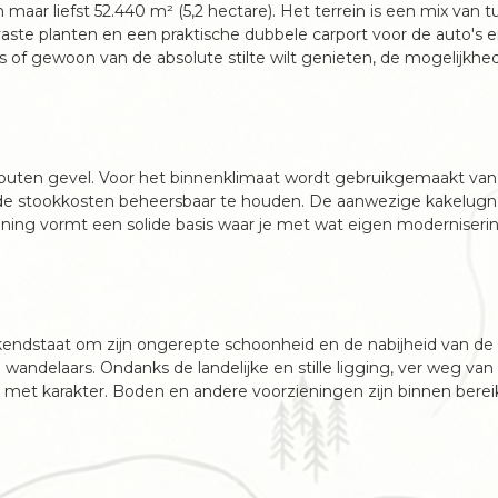
aar liefst 52.440 m² (5,2 hectare). Het terrein is een mix van tu
vaste planten en een praktische dubbele carport voor de auto's e
bos of gewoon van de absolute stilte wilt genieten, de mogelijkhed
houten gevel. Voor het binnenklimaat wordt gebruikgemaakt van
de stookkosten beheersbaar te houden. De aanwezige kakelugn
ning vormt een solide basis waar je met wat eigen moderniseri
bekendstaat om zijn ongerepte schoonheid en de nabijheid van de r
n wandelaars. Ondanks de landelijke en stille ligging, ver weg van
 met karakter. Boden en andere voorzieningen zijn binnen berei