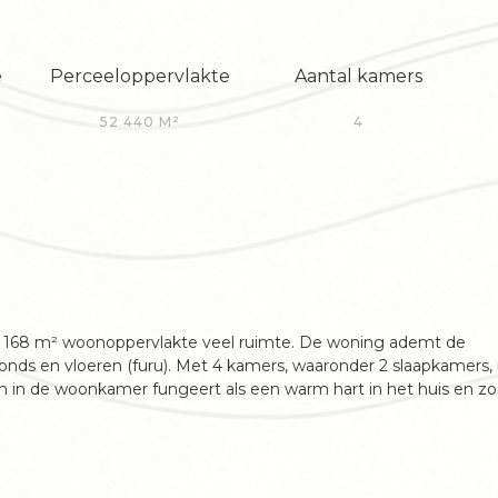
e
Perceeloppervlakte
Aantal kamers
52 440 M²
4
et 168 m² woonoppervlakte veel ruimte. De woning ademt de
fonds en vloeren (furu). Met 4 kamers, waaronder 2 slaapkamers, i
n in de woonkamer fungeert als een warm hart in het huis en zo