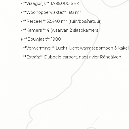
- **Vraagprijs:** 1.795.000 SEK
- **Woonoppervlakte:** 168 m²
- **Perceel:** 52.440 m² (tuin/bos/natuur)
- **Kamers:** 4 (waarvan 2 slaapkamers
)- **Bouwjaar:** 1980
- **Verwarming:** Lucht-lucht warmtepompen & kake
- **Extra's:** Dubbele carport, nabij rivier Råneälven