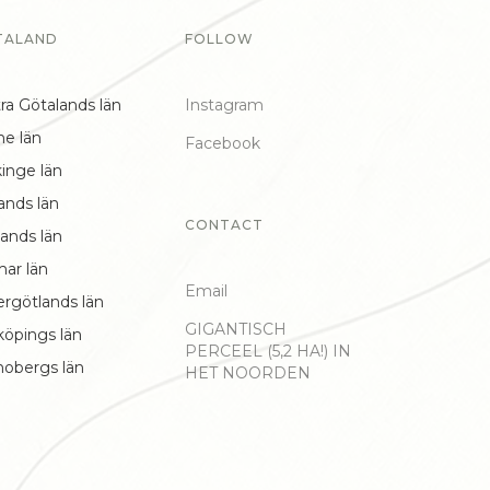
TALAND
FOLLOW
ra Götalands län
Instagram
ne län
Facebook
inge län
ands län
CONTACT
ands län
mar län
Email
ergötlands län
GIGANTISCH
köpings län
PERCEEL (5,2 HA!) IN
nobergs län
HET NOORDEN