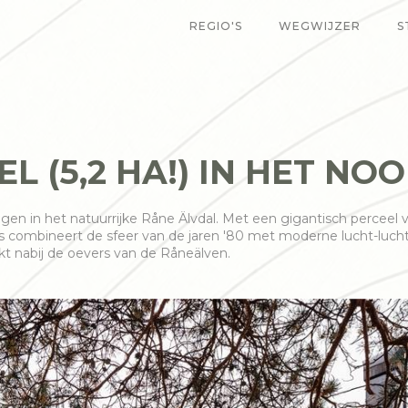
REGIO'S
WEGWIJZER
S
L (5,2 HA!) IN HET NO
gen in het natuurrijke Råne Älvdal. Met een gigantisch perceel v
huis combineert de sfeer van de jaren '80 met moderne lucht-l
kt nabij de oevers van de Råneälven.