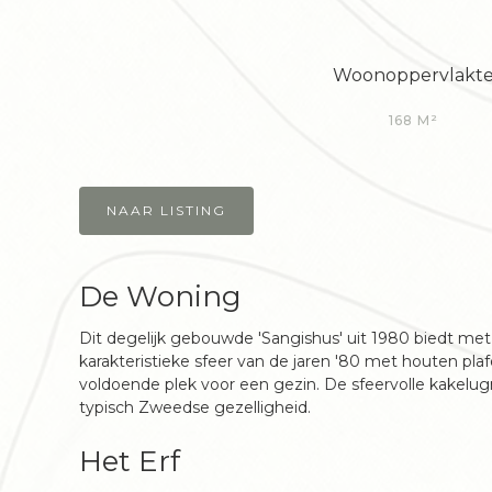
Woonoppervlakt
168 M²
NAAR LISTING
De Woning
Dit degelijk gebouwde 'Sangishus' uit 1980 biedt m
karakteristieke sfeer van de jaren '80 met houten pla
voldoende plek voor een gezin. De sfeervolle kakelug
typisch Zweedse gezelligheid.
Het Erf