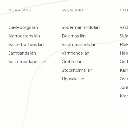
NORRLAND
SVEALAND
GÖ
Gävleborgs län
Södermanlands län
Väst
Norrbottens län
Dalarnas län
Skå
Västerbottens län
Västmanlands län
Blek
Jämtlands län
Värmlands län
Hall
Västernorrlands län
Örebro län
Gotl
Stockholms län
Kal
Uppsala län
Öst
Jön
Kro