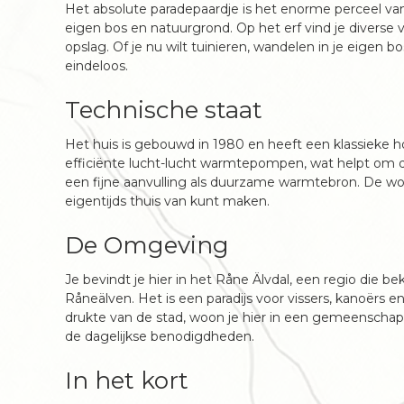
Het absolute paradepaardje is het enorme perceel van m
eigen bos en natuurgrond. Op het erf vind je diverse 
opslag. Of je nu wilt tuinieren, wandelen in je eigen 
eindeloos.
Technische staat
Het huis is gebouwd in 1980 en heeft een klassieke 
efficiënte lucht-lucht warmtepompen, wat helpt om 
een fijne aanvulling als duurzame warmtebron. De wo
eigentijds thuis van kunt maken.
De Omgeving
Je bevindt je hier in het Råne Älvdal, een regio die 
Råneälven. Het is een paradijs voor vissers, kanoërs e
drukte van de stad, woon je hier in een gemeenschap
de dagelijkse benodigdheden.
In het kort