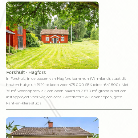
Forshult · Hagfors
In Forshult, in de bossen van Hagfors kommun (Värmland), staat dit
houten huisje uit 1929 te koop voor 475.000 SEK (circa €41.500). Met
75 m² woonoppervlak, een open haard en 2.670 m² grond is het een
instapproject voor wie een écht Zweeds torp wil opknappen, geen
kant-en-klare stuga.