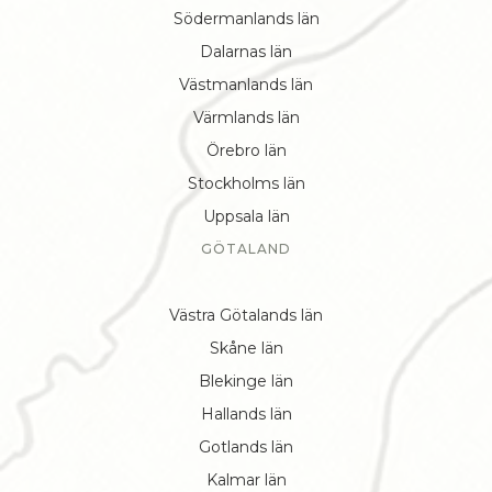
Södermanlands län
Dalarnas län
Västmanlands län
Värmlands län
Örebro län
Stockholms län
Uppsala län
GÖTALAND
Västra Götalands län
Skåne län
Blekinge län
Hallands län
Gotlands län
Kalmar län