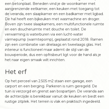
een betonplaat. Beneden vind je de woonkamer met
aangrenzende eetkamer, een keuken met toegang tot
de veranda, een slaapkamer en een badkamer met ligbad.
De hal heeft een bijkeuken met wasmachine en droger.
Boven zijn twee slaapkamers, een multifunctionele ruimte
en een doucheruimte met douche en toilet. De
verwarming is waterburen via een lucht-water
värmepump (warmtepomp), geplaatst rond 2018. Ramen
zijn een combinatie van drielaags en tweelaags glas. Het
interieur is functioneel maar ademt de stijl van de
bouwperiode, dus een opfrisbeurt ligt voor de hand als je
het naar eigen smaak wilt inrichten.
Het erf
Op het perceel van 2.505 m2 staan een garage, een
carport en een berging. Parkeren is ruim geregeld. De
tuin is verzorgd en grenst aan bospartijen. De veranda aan
de achterzijde is bereikbaar vanuit de keuken en biedt een
rustige zitplek. Het terrein is vlak en praktisch ingedeeld.