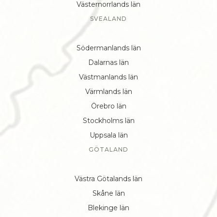
Västernorrlands län
SVEALAND
Södermanlands län
Dalarnas län
Västmanlands län
Värmlands län
Örebro län
Stockholms län
Uppsala län
GÖTALAND
Västra Götalands län
Skåne län
Blekinge län