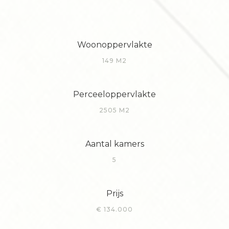
Woonoppervlakte
149 M2
Perceeloppervlakte
2505 M2
Aantal kamers
5
Prijs
€ 134.000