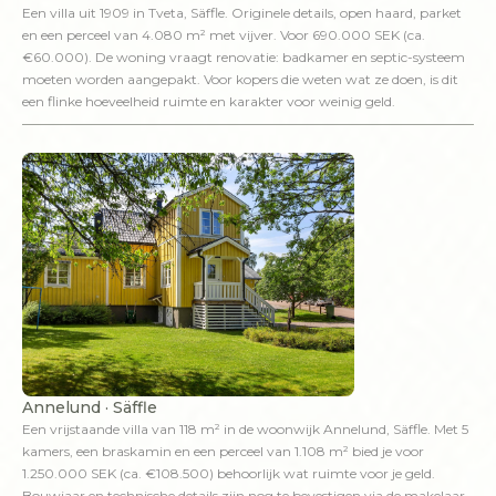
Een villa uit 1909 in Tveta, Säffle. Originele details, open haard, parket
en een perceel van 4.080 m² met vijver. Voor 690.000 SEK (ca.
€60.000). De woning vraagt renovatie: badkamer en septic-systeem
moeten worden aangepakt. Voor kopers die weten wat ze doen, is dit
een flinke hoeveelheid ruimte en karakter voor weinig geld.
Annelund · Säffle
Een vrijstaande villa van 118 m² in de woonwijk Annelund, Säffle. Met 5
kamers, een braskamin en een perceel van 1.108 m² bied je voor
1.250.000 SEK (ca. €108.500) behoorlijk wat ruimte voor je geld.
Bouwjaar en technische details zijn nog te bevestigen via de makelaar.