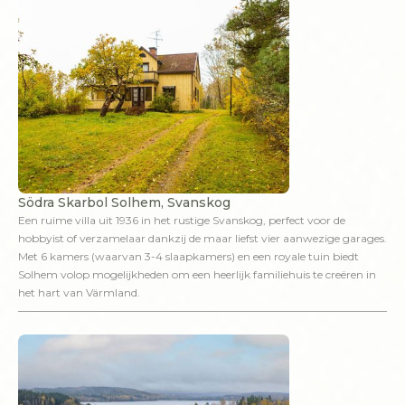
Södra Skarbol Solhem, Svanskog
Een ruime villa uit 1936 in het rustige Svanskog, perfect voor de
hobbyist of verzamelaar dankzij de maar liefst vier aanwezige garages.
Met 6 kamers (waarvan 3-4 slaapkamers) en een royale tuin biedt
Solhem volop mogelijkheden om een heerlijk familiehuis te creëren in
het hart van Värmland.