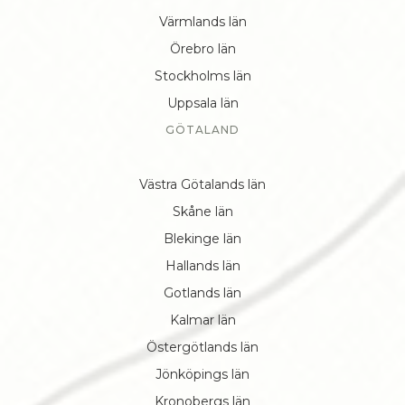
Värmlands län
Örebro län
Stockholms län
Uppsala län
GÖTALAND
Västra Götalands län
Skåne län
Blekinge län
Hallands län
Gotlands län
Kalmar län
Östergötlands län
Jönköpings län
Kronobergs län