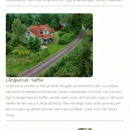
Långserud · Säffle
Vrijstaand wonen in het groene Långserud betekent rust, ruimte en
het échte Zweedse buitenleven. Deze vrijstaande villa met vier kamers
ligt in de gemeente Säffle, op een plek waar de horizon wijds is, de lucht
helder en de natuur altijd dichtbij. Wie verlangt naar stilte, privacy en
een omgeving die elk seizoen iets nieuws biedt, voelt zich hier direct
thuis.