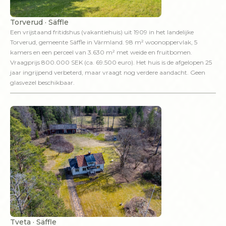
Torverud · Säffle
Een vrijstaand fritidshus (vakantiehuis) uit 1909 in het landelijke
Torverud, gemeente Säffle in Värmland. 98 m² woonoppervlak, 5
kamers en een perceel van 3.630 m² met weide en fruitbomen.
Vraagprijs 800.000 SEK (ca. 69.500 euro). Het huis is de afgelopen 25
jaar ingrijpend verbeterd, maar vraagt nog verdere aandacht. Geen
glasvezel beschikbaar.
Tveta · Säffle