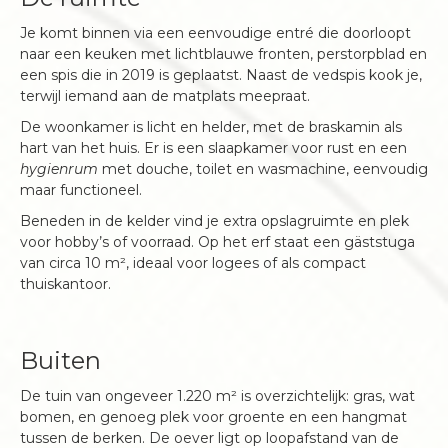
Je komt binnen via een eenvoudige entré die doorloopt
naar een keuken met lichtblauwe fronten, perstorpblad en
een spis die in 2019 is geplaatst. Naast de vedspis kook je,
terwijl iemand aan de matplats meepraat.
De woonkamer is licht en helder, met de braskamin als
hart van het huis. Er is een slaapkamer voor rust en een
hygienrum
met douche, toilet en wasmachine, eenvoudig
maar functioneel.
Beneden in de kelder vind je extra opslagruimte en plek
voor hobby’s of voorraad. Op het erf staat een gäststuga
van circa 10 m², ideaal voor logees of als compact
thuiskantoor.
Buiten
De tuin van ongeveer 1.220 m² is overzichtelijk: gras, wat
bomen, en genoeg plek voor groente en een hangmat
tussen de berken. De oever ligt op loopafstand van de