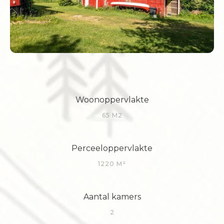
Woonoppervlakte
65 M2
Perceeloppervlakte
1220 M²
Aantal kamers
2