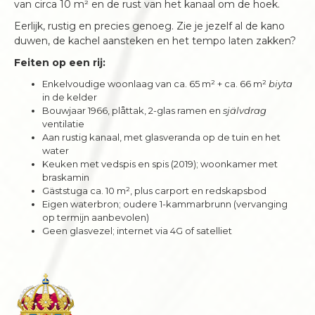
van circa 10 m² en de rust van het kanaal om de hoek.
Eerlijk, rustig en precies genoeg. Zie je jezelf al de kano
duwen, de kachel aansteken en het tempo laten zakken?
Feiten op een rij:
Enkelvoudige woonlaag van ca. 65 m² + ca. 66 m²
biyta
in de kelder
Bouwjaar 1966, plåttak, 2-glas ramen en
självdrag
ventilatie
Aan rustig kanaal, met glasveranda op de tuin en het
water
Keuken met vedspis en spis (2019); woonkamer met
braskamin
Gäststuga ca. 10 m², plus carport en redskapsbod
Eigen waterbron; oudere 1-kammarbrunn (vervanging
op termijn aanbevolen)
Geen glasvezel; internet via 4G of satelliet