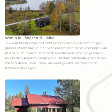
Wonin in Långserud · Säffle
Je woont hier landelijk, met zicht over Finnsjön en 3,6 hectare eigen
grond. Het rode huis uit 1927 is een project: circa 90 m² woonoppervlak
plus ca. 30 m² biareor, verouderde afwerking en twee niet-gebruikte
houtkachels. Rondom is ongeveer 2,5 hectare betesmark, geschikt voor
een paar dieren. Geen instapklare woning, reken op renovatie en
technische keuringen.