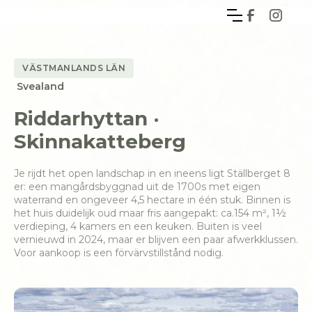
VÄSTMANLANDS LÄN
Svealand
Riddarhyttan ·
Skinnakatteberg
Je rijdt het open landschap in en ineens ligt Ställberget 8
er: een mangårdsbyggnad uit de 1700s met eigen
waterrand en ongeveer 4,5 hectare in één stuk. Binnen is
het huis duidelijk oud maar fris aangepakt: ca.154 m², 1½
verdieping, 4 kamers en een keuken. Buiten is veel
vernieuwd in 2024, maar er blijven een paar afwerkklussen.
Voor aankoop is een förvärvstillstånd nodig.