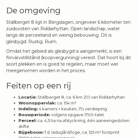
De omgeving
Ställberget 8 ligt in Bergslagen, ongeveer 6 kilometer ten
zuidoosten van Riddarhyttan. Open landschap, water
langs de perceelrand en weinig bebouwing. Dit is
glesbygd. Rustig. Ruim.
Omdat het gebied als glesbygd is aangemerkt, is een
förvärvstillstånd (koopvergunning) vereist. Dat hoort bij dit
soort plekken en is goed te regelen, maar moet wel
meegenomen worden in het proces.
Feiten op een rij
Locatie:
Ställberget 8, ca. 6 km ZO van Riddarhyttan
Woonoppervlak:
ca. 154 m²
Indeling:
4 kamers + keuken, 1½ verdieping
Bouwperiode:
volgens opgave 1700-talet
Perceel:
ca. 4,5 ha na afstyckning, één aaneengesloten
skifte
Bijgebouw:
f.d. ladugård/loge, ca. 125 m² footprint