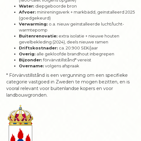
(1800-talet volgens opgave)
Water:
diepgeboorde bron
Afvoer:
minireningsverk + markbädd, geïnstalleerd 2025
(goedgekeurd)
Verwarming:
o.a. nieuw geïnstalleerde lucht/lucht-
warmtepomp
Buitenrenovatie:
extra isolatie + nieuwe houten
gevelbekleding (2024), deels nieuwe ramen
Driftskostnader:
ca. 20.900 SEK/jaar
Overig:
alle gekloofde brandhout inbegrepen
Bijzonder:
förvärvstillstånd* vereist
Overname:
volgens afspraak
* Förvärvstillstånd is een vergunning om een specifieke
categorie vastgoed in Zweden te mogen bezitten, en is
vooral relevant voor buitenlandse kopers en voor
landbouwgronden.