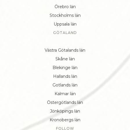
Örebro län
Stockholms län
Uppsala län
GÖTALAND
Västra Götalands län
Skåne län
Blekinge län
Hallands län
Gotlands län
Kalmar län
Östergötlands län
Jönköpings län
Kronobergs län
FOLLOW