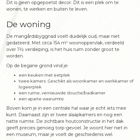
Dit is geen opgepoetst decor. Dit is een plek om te
wonen, te werken en buiten te leven.
De woning
De mangårdsbyggnad voelt duidelijk oud, maar niet
gedateerd. Met circa 154 m² woonoppervlak, verdeeld
over 1½ verdieping, is het huis ruim zonder groot te
worden.
Op de begane grond vind je:
een keuken met eetplek
twee kamers. Geschikt als woonkamer en werkkamer of
logeerplek
een ruime, vernieuwde douche/badkamer
een aparte wasruimte
Boven kom je in een centrale hal waar je echt iets mee
kunt. Daarnaast zijn er twee slaapkamers en nog een
natte ruimte. De zichtbare houtconstructie in het dak
geeft precies genoeg torp-gevoel. Je woont hier niet in
een museum, maar je voelt de geschiedenis wel.