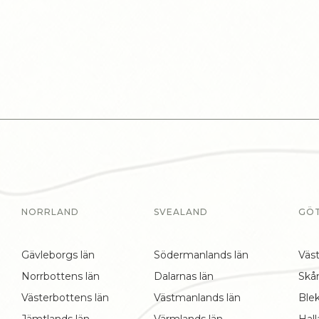
NORRLAND
SVEALAND
GÖ
Gävleborgs län
Södermanlands län
Väst
Norrbottens län
Dalarnas län
Skå
Västerbottens län
Västmanlands län
Blek
Jämtlands län
Värmlands län
Hall