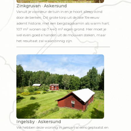
Zinkgruvan · Askersund
Vanuit je voordeur de tuin in en je hoort alleen wind
door de berken. Dit grote torp uit de late 19e eeuw
ademt historie, met een bergslagskamin als warm hart.
107 m² wonen op 7.440 m² eigen grond. Hier moet je
wel even goed e handen uit de mouwen steken, maar
het resultaat zal waanzinnig zijn.
Ingelsby · Askersund
We hebben deze woning in januari al eens geplaatst en