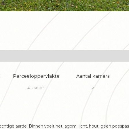
e
Perceeloppervlakte
Aantal kamers
4 266 M²
2
ochtige aarde. Binnen voelt het lagom: licht, hout, geen poespas