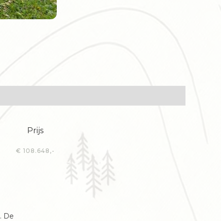
Prijs
€ 108.648,-
. De