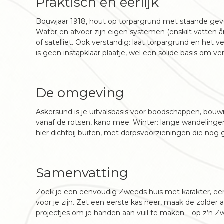
Praktisch en eerlijk
Bouwjaar 1918, hout op torpargrund met staande gevelb
Water en afvoer zijn eigen systemen (enskilt vatten åre
of satelliet. Ook verstandig: laat torpargrund en he
is geen instapklaar plaatje, wel een solide basis om v
De omgeving
Askersund is je uitvalsbasis voor boodschappen, bo
vanaf de rotsen, kano mee. Winter: lange wandelingen
hier dichtbij buiten, met dorpsvoorzieningen die n
Samenvatting
Zoek je een eenvoudig Zweeds huis met karakter, een
voor je zijn. Zet een eerste kas neer, maak de zolder 
projectjes om je handen aan vuil te maken – op z’n Zw