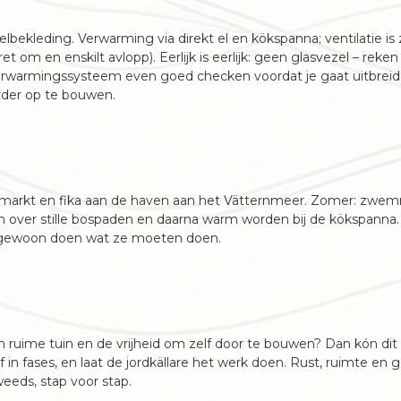
ekleding. Verwarming via direkt el en kökspanna; ventilatie is z
t om en enskilt avlopp). Eerlijk is eerlijk: geen glasvezel – reke
t verwarmingssysteem even goed checken voordat je gaat uitbreid
erder op te bouwen.
uwmarkt en fika aan de haven aan het Vätternmeer. Zomer: zw
 over stille bospaden en daarna warm worden bij de kökspanna. 
og gewoon doen wat ze moeten doen.
 ruime tuin en de vrijheid om zelf door te bouwen? Dan kón dit
af in fases, en laat de jordkällare het werk doen. Rust, ruimte en
eeds, stap voor stap.