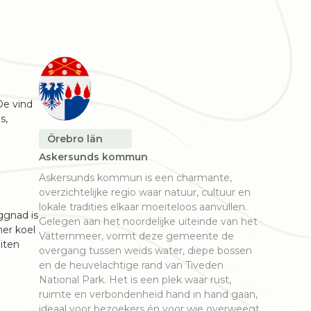
De vind
s,
Örebro län
Askersunds kommun
Askersunds kommun is een charmante,
overzichtelijke regio waar natuur, cultuur en
lokale tradities elkaar moeiteloos aanvullen.
ggnad is
Gelegen aan het noordelijke uiteinde van het
mer koel
Vätternmeer, vormt deze gemeente de
iten
overgang tussen weids water, diepe bossen
en de heuvelachtige rand van Tiveden
National Park. Het is een plek waar rust,
ruimte en verbondenheid hand in hand gaan,
ideaal voor bezoekers én voor wie overweegt