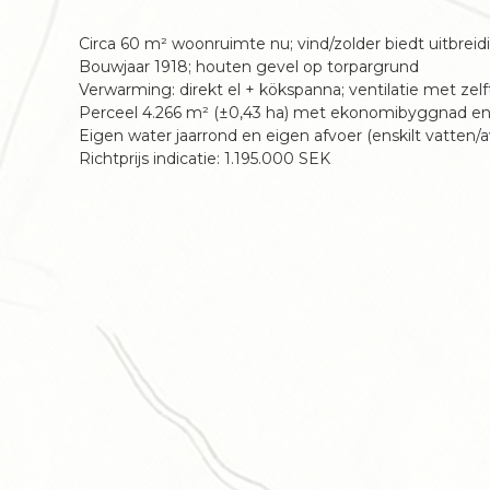
Circa 60 m² woonruimte nu; vind/zolder biedt uitbrei
Bouwjaar 1918; houten gevel op torpargrund
Verwarming: direkt el + kökspanna; ventilatie met zelf
Perceel 4.266 m² (±0,43 ha) met ekonomibyggnad en 
Eigen water jaarrond en eigen afvoer (enskilt vatten/a
Richtprijs indicatie: 1.195.000 SEK