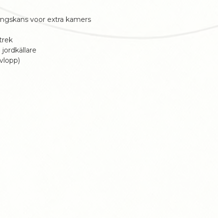
dingskans voor extra kamers
trek
jordkällare
vlopp)