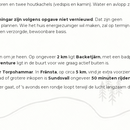
toren en twee houtkachels (vedspis en kamin). Water en avlopp zi
ningar zijn volgens opgave niet vernieuwd
. Dat zijn geen
plannen. Wie het huis energiezuiniger wil maken, zal op termij
e een verzorgde, bewoonbare basis.
oen om je heen. Op ongeveer
2 km
ligt
Backetjärn
, met een badp
venture
ligt in de buurt voor wie graag actief buiten is.
ar Torpshammar
. In
Fränsta
, op circa
5 km
, vind je extra voorzi
d of grotere inkopen is
Sundsvall
ongeveer
50 minuten rijde
er gaat, of ’s avonds een rondje loopt terwijl de lucht langzaam 