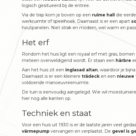
logisch gesitueerd bij de entree.
Via de trap kom je boven op een
ruime hall
die eerder
werkruimte of speelhoek. Daarnaast is er een apart
s
houtpanelen. Niet strak en modern, wel warm en passe
Het erf
Rondom het huis ligt een royaal erf met gras, bome
meteen overweldigend wordt. Er staan een
härbre
e
Aan het huis zit een
inglasad altan
, waardoor je bijn
Daarnaast is er een kleinere
trädeck
en een
nieuwe 
voldoende manoeuvreerruimte.
De tuin is eenvoudig aangelegd. Wie wil moestuinier
hier nog alle kanten op.
Techniek en staat
Voor een huis uit 1930 is er de laatste jaren veel geda
värmepump
vervangen en verplaatst. De
gevel is g