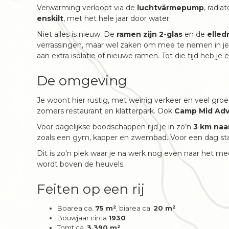
Verwarming verloopt via de
luchtvärmepump
, radia
enskilt
, met het hele jaar door water.
Niet alles is nieuw. De
ramen zijn 2-glas
en de
elled
verrassingen, maar wel zaken om mee te nemen in je 
aan extra isolatie of nieuwe ramen. Tot die tijd heb j
De omgeving
Je woont hier rustig, met weinig verkeer en veel gr
zomers restaurant en klätterpark. Ook
Camp Mid Ad
Voor dagelijkse boodschappen rijd je in zo’n
3 km na
zoals een gym, kapper en zwembad. Voor een dag sta
Dit is zo’n plek waar je na werk nog even naar het me
wordt boven de heuvels.
Feiten op een rij
Boarea ca.
75 m²
, biarea ca.
20 m²
Bouwjaar circa
1930
Tomt ca.
3.390 m²