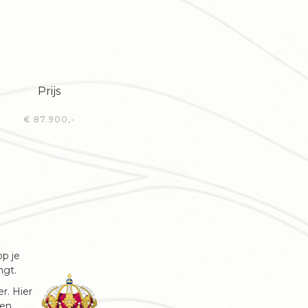
Prijs
€ 87.900,-
op je
ngt.
r. Hier
 en