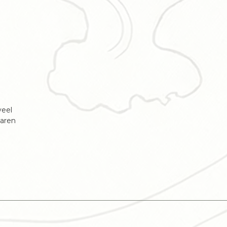
veel
jaren