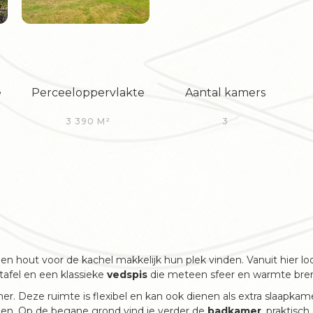
e
Perceeloppervlakte
Aantal kamers
3 390 M²
3
 en hout voor de kachel makkelijk hun plek vinden. Vanuit hier lo
tafel en een klassieke
vedspis
die meteen sfeer en warmte bre
er. Deze ruimte is flexibel en kan ook dienen als extra slaapkame
den. Op de begane grond vind je verder de
badkamer
, praktisch