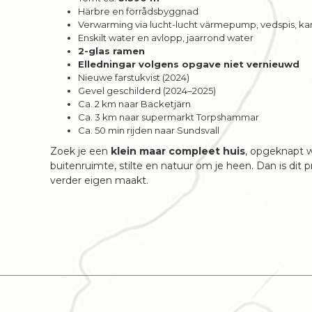
Härbre en förrådsbyggnad
Verwarming via lucht-lucht värmepump, vedspis, ka
Enskilt water en avlopp, jaarrond water
2-glas ramen
Elledningar volgens opgave niet vernieuwd
Nieuwe farstukvist (2024)
Gevel geschilderd (2024–2025)
Ca. 2 km naar Backetjärn
Ca. 3 km naar supermarkt Torpshammar
Ca. 50 min rijden naar Sundsvall
Zoek je een
klein maar compleet huis
, opgeknapt w
buitenruimte, stilte en natuur om je heen. Dan is dit
verder eigen maakt.