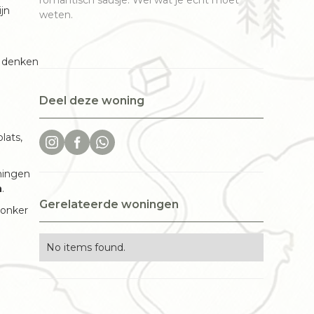
romantisch sausje. Wel wat je echt moet
jn
weten.
n denken
Deel deze woning
lats,
eningen
n
.
Gerelateerde woningen
donker
No items found.