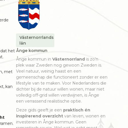
derde
Västernorrlands
län
Ånge kommun
 dat het
t.
Ånge kommun in
Västernorrland
is zo’n
plek waar Zweden nog gewoon Zweden is.
Veel natuur, weinig haast en een
in, met
gemeenschap die functioneert zonder er een
lifestyle van te maken. Voor Nederlanders die
kt, kan
dichter bij de natuur willen wonen, maar niet
volledig off-grid willen verdwijnen, is Ånge
een verrassend realistische optie.
Deze gids geeft je een
praktisch én
inspirerend overzicht
van leven, wonen en
cht
investeren in Ånge kommun. Geen
 ramen.