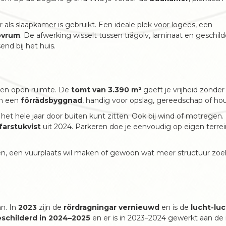
 als slaapkamer is gebruikt. Een ideale plek voor logees, een
ovrum
. De afwerking wisselt tussen trägolv, laminaat en geschil
nd bij het huis.
n en open ruimte. De
tomt van 3.390 m²
geeft je vrijheid zonder
n een
förrådsbyggnad
, handig voor opslag, gereedschap of hou
a het hele jaar door buiten kunt zitten. Ook bij wind of motregen.
farstukvist
uit 2024. Parkeren doe je eenvoudig op eigen terre
en, een vuurplaats wil maken of gewoon wat meer structuur zoe
an. In
2023
zijn de
rördragningar vernieuwd
en is de
lucht-lu
eschilderd in 2024–2025
en er is in 2023–2024 gewerkt aan de