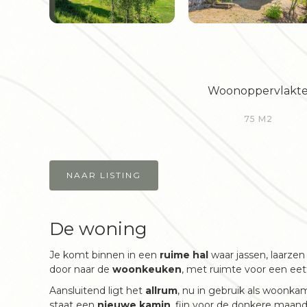
Woonoppervlakt
75 M2
NAAR LISTING
De woning
Je komt binnen in een
ruime hal
waar jassen, laarzen
door naar de
woonkeuken
, met ruimte voor een eet
Aansluitend ligt het
allrum
, nu in gebruik als woonkam
staat een
nieuwe kamin
, fijn voor de donkere maan