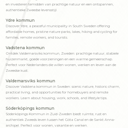
en investeren temidden van prachtige natuur en een ontspannen,
authentieke Zweedse levensstijl.
Ydre kommun
Discover Ydre, a peaceful municipality in South Sweden offering
affordable homes, pristine nature parks, lakes, hiking and cycling for
families, remote workers, and tourists.
Vadstena kommun
Ontdek Valdemarsviks kommun, Zweden: prachtige natuur, stabiele
huizenmarkt, goede voorzieningen en een warme gemeenschap.
Perfect voor Nederlanders die willen wonen, werken en leven aan de
Zweedse kust.
Valdemarsviks kommun
Discover Vadstena kommun in Sweden: scenic nature, historic charm,
practical living, and opportunities for homebuyers and remote
workers. Learn about housing, work, schools, and lifestyle tips.
Söderköpings kommun
Söderköpings Kommun in Zuid-Zweden biedt ruimte, rust en
authentiek Zweeds leven tussen het Göta Canal en de Sankt Anna-
archipel. Perfect voor wonen, vakantie en werken.