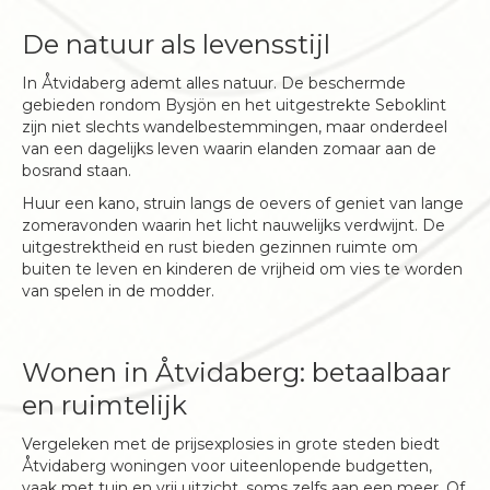
De natuur als levensstijl
In Åtvidaberg ademt alles natuur. De beschermde
gebieden rondom Bysjön en het uitgestrekte Seboklint
zijn niet slechts wandelbestemmingen, maar onderdeel
van een dagelijks leven waarin elanden zomaar aan de
bosrand staan.
Huur een kano, struin langs de oevers of geniet van lange
zomeravonden waarin het licht nauwelijks verdwijnt. De
uitgestrektheid en rust bieden gezinnen ruimte om
buiten te leven en kinderen de vrijheid om vies te worden
van spelen in de modder.
Wonen in Åtvidaberg: betaalbaar
en ruimtelijk
Vergeleken met de prijsexplosies in grote steden biedt
Åtvidaberg woningen voor uiteenlopende budgetten,
vaak met tuin en vrij uitzicht, soms zelfs aan een meer. Of