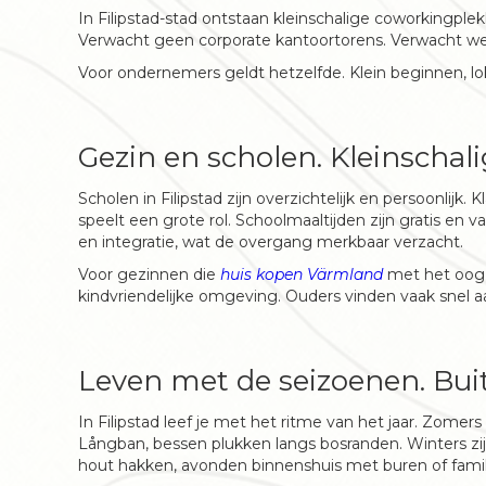
In Filipstad-stad ontstaan kleinschalige coworkingple
Verwacht geen corporate kantoortorens. Verwacht wel
Voor ondernemers geldt hetzelfde. Klein beginnen, lo
Gezin en scholen. Kleinschal
Scholen in Filipstad zijn overzichtelijk en persoonlijk. 
speelt een grote rol. Schoolmaaltijden zijn gratis en v
en integratie, wat de overgang merkbaar verzacht.
Voor gezinnen die
huis kopen Värmland
met het oog o
kindvriendelijke omgeving. Ouders vinden vaak snel a
Leven met de seizoenen. Bui
In Filipstad leef je met het ritme van het jaar. Zomer
Långban, bessen plukken langs bosranden. Winters zij
hout hakken, avonden binnenshuis met buren of famil