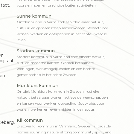
tact.
voorzieningen en prachtige buitenactiviteiten.
Sunne kommun
Ontdek Sunne in Värmland: een plek waar natuur,
cultuur, en gemeenschap samenkomen. Perfect voor
wonen, werken en ontspannen in het echte Zweedse
leven.
Storfors kommun
ijs
Storfors kommun in Värmland combineert natuur,
ij taal
rust, en moderne kansen. Ontdek betaalbare
woningen, werkmogelijkheden en een hechte
gemeenschap in het echte Zweden.
 en
Munkfors kommun
Ontdek Munkfors kommun in Zweden: rustieke
natuur, betaalbaar wonen, actieve gemeenschappen
en kansen voor werk en opvoeding. Jouw gids voor
wonen, werken en leven midden in de natuur.
Kil kommun
keberg,
Discover Kil kommun in Värmland, Sweden: affordable
homes, stunning nature, strong community spirit, and