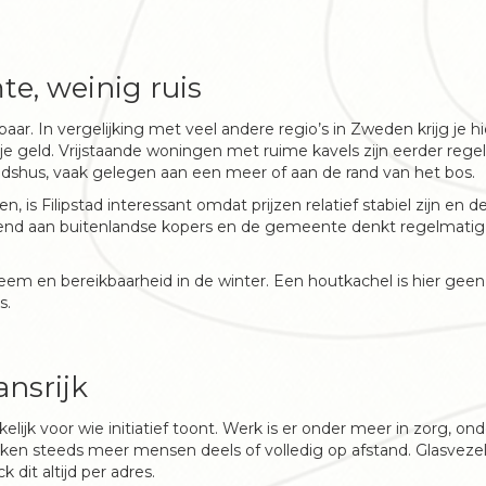
te, weinig ruis
baar. In vergelijking met veel andere regio’s in Zweden krijg je hi
e geld. Vrijstaande woningen met ruime kavels zijn eerder rege
tidshus, vaak gelegen aan een meer of aan de rand van het bos.
, is Filipstad interessant omdat prijzen relatief stabiel zijn en d
gewend aan buitenlandse kopers en de gemeente denkt regelmati
steem en bereikbaarheid in de winter. Een houtkachel is hier geen
s.
ansrijk
jk voor wie initiatief toont. Werk is er onder meer in zorg, onde
en steeds meer mensen deels of volledig op afstand. Glasvezel 
dit altijd per adres.