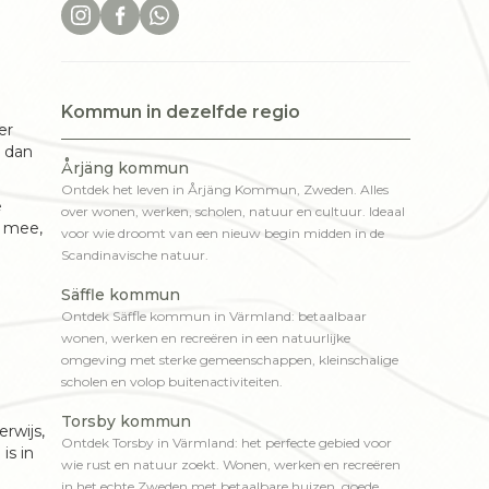
Kommun in dezelfde regio
er
l dan
Årjäng kommun
Ontdek het leven in Årjäng Kommun, Zweden. Alles
e
over wonen, werken, scholen, natuur en cultuur. Ideaal
g mee,
voor wie droomt van een nieuw begin midden in de
Scandinavische natuur.
Säffle kommun
Ontdek Säffle kommun in Värmland: betaalbaar
wonen, werken en recreëren in een natuurlijke
omgeving met sterke gemeenschappen, kleinschalige
scholen en volop buitenactiviteiten.
Torsby kommun
rwijs,
Ontdek Torsby in Värmland: het perfecte gebied voor
is in
wie rust en natuur zoekt. Wonen, werken en recreëren
in het echte Zweden met betaalbare huizen, goede