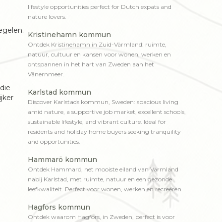
lifestyle opportunities perfect for Dutch expats and
nature lovers.
egelen.
Kristinehamn kommun
Ontdek Kristinehamn in Zuid-Värmland: ruimte,
natuur, cultuur en kansen voor wonen, werken en
ontspannen in het hart van Zweden aan het
Vänernmeer.
 die
Karlstad kommun
ijker
Discover Karlstads kommun, Sweden: spacious living
amid nature, a supportive job market, excellent schools,
sustainable lifestyle, and vibrant culture. Ideal for
residents and holiday home buyers seeking tranquility
and opportunities.
Hammarö kommun
Ontdek Hammarö, het mooiste eiland van Värmland
nabij Karlstad, met ruimte, natuur en een gezonde
leefkwaliteit. Perfect voor wonen, werken en recreëren.
Hagfors kommun
Ontdek waarom Hagfors, in Zweden, perfect is voor