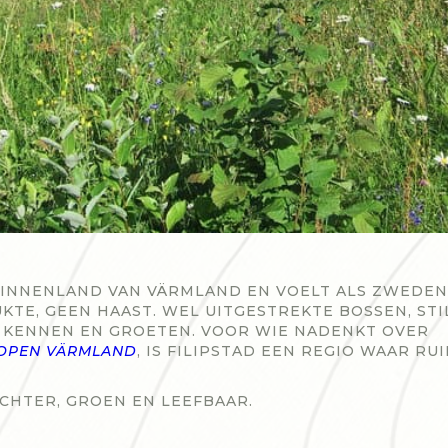
 BINNENLAND VAN VÄRMLAND EN VOELT ALS ZWEDEN
TE, GEEN HAAST. WEL UITGESTREKTE BOSSEN, STI
KENNEN EN GROETEN. VOOR WIE NADENKT OVER
KOPEN VÄRMLAND
, IS FILIPSTAD EEN REGIO WAAR RU
UCHTER, GROEN EN LEEFBAAR.