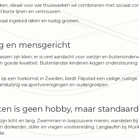
kken, ideaal voor wie thuiswerken wil combineren met sociaal con
 korte lijnen en vertrouwen.
kaal ingebed raken en rustig groeien.
ig en mensgericht
Klassen zijn klein, er is veel aandacht voor welzijn en buitenonderw
an goede kwaliteit. Buitenlandse kinderen krijgen ondersteuning b
p een toekomst in Zweden, biedt Filipstad een veilige, rustige
ansluiting via sportverenigingen en oudergroepen.
ten is geen hobby, maar standaard
s zijn licht en lang. Zwemmen in loepzuivere meren, wandelen bij
n donkerder, stiller en vragen voorbereiding. Langlaufen bij Mun
ie.