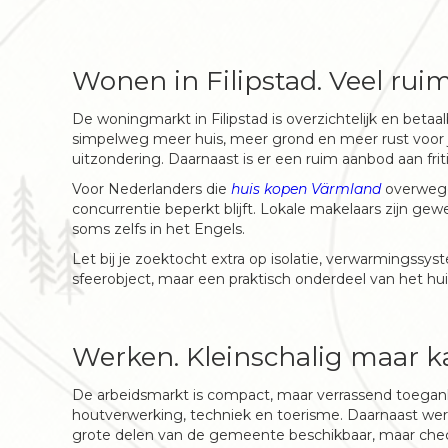
Wonen in Filipstad. Veel ruim
De woningmarkt in Filipstad is overzichtelijk en betaal
simpelweg meer huis, meer grond en meer rust voor j
uitzondering. Daarnaast is er een ruim aanbod aan fri
Voor Nederlanders die
huis kopen Värmland
overwegen
concurrentie beperkt blijft. Lokale makelaars zijn 
soms zelfs in het Engels.
Let bij je zoektocht extra op isolatie, verwarmingssy
sfeerobject, maar een praktisch onderdeel van het hui
Werken. Kleinschalig maar k
De arbeidsmarkt is compact, maar verrassend toegankeli
houtverwerking, techniek en toerisme. Daarnaast werk
grote delen van de gemeente beschikbaar, maar check 