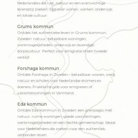
Nederlanders die rust, natuur en een evenwichtige
levensstijl zoeken. Tips over wonen, werken, onderwijs
en lokale cultuur.
Grums kommun
Ontdek het authentieke leven in Grums kommun,
Zweden: natuur, betaalbare woningen,
werkmogelijkheden, onderwijs en levendige
dorpscultuur. Perfect voor emigratie of een tweede
verblijf.
Forshaga kommun
Ontdek Forshaga in Zweden – betaalbaar wonen, werk,
natuur en scholen voor Nederlandse dromers en
doeners. Praktische gids voor emigreren of
vakantiewoningen in Värmland.
Eda kommun
Ontdek Eda kommun in Zweden: een grensregio met
natuur, ruime woningen, goede voorzieningen,
werkmogelijkheden en een hechte gemeenschap. Ideaal
voor Nederlanders die zoeken naar een authentiek,
verbonden leven.