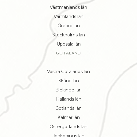
Västmanlands län
Värmlands län
Örebro län
Stockholms län
Uppsala län
GÖTALAND
Västra Götalands län
Skåne län
Blekinge län
Hallands län
Gotlands län
Kalmar län
Östergötlands län
Jönköpings län