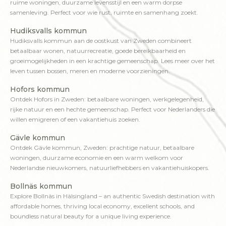
ruime woningen, duurzame levensstijl en een warm dorpse
samenleving. Perfect voor wie rust, ruimte en samenhang zoekt.
Hudiksvalls kommun
Hudiksvalls kommun aan de oostkust van Zweden combineert
betaalbaar wonen, natuurrecreatie, goede bereikbaarheid en
groeimogelijkheden in een krachtige gemeenschap. Lees meer over het
leven tussen bossen, meren en moderne voorzieningen.
Hofors kommun
Ontdek Hofors in Zweden: betaalbare woningen, werkgelegenheid,
rijke natuur en een hechte gemeenschap. Perfect voor Nederlanders die
willen emigreren of een vakantiehuis zoeken.
Gävle kommun
Ontdek Gävle kommun, Zweden: prachtige natuur, betaalbare
woningen, duurzame economie en een warm welkom voor
Nederlandse nieuwkomers, natuurliefhebbers en vakantiehuiskopers.
Bollnäs kommun
Explore Bollnäs in Hälsingland – an authentic Swedish destination with
affordable homes, thriving local economy, excellent schools, and
boundless natural beauty for a unique living experience.