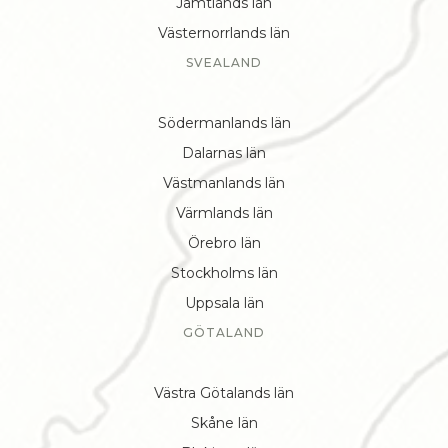
Jämtlands län
Västernorrlands län
SVEALAND
Södermanlands län
Dalarnas län
Västmanlands län
Värmlands län
Örebro län
Stockholms län
Uppsala län
GÖTALAND
Västra Götalands län
Skåne län