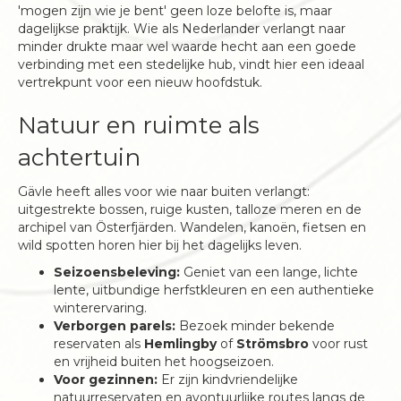
'mogen zijn wie je bent' geen loze belofte is, maar
dagelijkse praktijk. Wie als Nederlander verlangt naar
minder drukte maar wel waarde hecht aan een goede
verbinding met een stedelijke hub, vindt hier een ideaal
vertrekpunt voor een nieuw hoofdstuk.
Natuur en ruimte als
achtertuin
Gävle heeft alles voor wie naar buiten verlangt:
uitgestrekte bossen, ruige kusten, talloze meren en de
archipel van Österfjärden. Wandelen, kanoën, fietsen en
wild spotten horen hier bij het dagelijks leven.
Seizoensbeleving:
Geniet van een lange, lichte
lente, uitbundige herfstkleuren en een authentieke
winterervaring.
Verborgen parels:
Bezoek minder bekende
reservaten als
Hemlingby
of
Strömsbro
voor rust
en vrijheid buiten het hoogseizoen.
Voor gezinnen:
Er zijn kindvriendelijke
natuurreservaten en avontuurlijke routes langs de