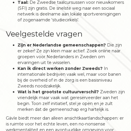
Taal:
De Zweedse taalcursussen voor nieuwkomers
(SFI) zijn gratis. De snelste weg naar een sociaal
netwerk is deelname aan lokale sportverenigingen
of zogenaamde 'studiecirkels'.
Veelgestelde vragen
Zijn er Nederlandse gemeenschappen?
Die zijn
er zeker! Ze zijn klein maar actief. Zoek online naar
groepen voor Nederlanders in Zweden om
ervaringen uit te wisselen.
Kan ik direct werken zonder Zweeds?
In
internationale bedrijven vaak wel, maar voor banen
bij de overheid of in de zorg is een basisniveau
Zweeds noodzakelijk.
Wat is het grootste cultuurverschil?
Zweden zijn
vriendelijk maar vaak wat gereserveerder aan het
begin. Toon zelf initiatief, stel je open en je zult
merken dat de gemeenschap erg hartelijk is.
Gävle biedt meer dan alleen ansichtkaartlandschappen: er
is ruimte voor het echte leven, een no-nonsense
werkmentaliteit en een avontuurlijke omgeving voor