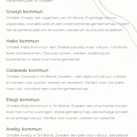
vakantiehuizen in Zweden.
Gnosjö kommun
Ontdek Gnosjö, het ruige hart van Småland. Prachtige natuur,
visparadijs, wandelroutes en een ondernemende gemeenschap maken
het de perfecte plek om te wonen, werken en avonturen te beleven.
Habo kommun
Ontdek Habo kommun: een Zweeds paradijs waar natuur, ruimte en
leven samenkomen. Tips over wonen, werken, onderwijs en
buitenleven in deze charmante gemeente.
Gislaveds kommun
Ontdek Gislaved in Småland, Zweden – een regio vol natuur, vrijheid
en kansen voor wonen, werken en recreëren. Perfect voor wie zoekt
naar rust, ruimte en een warme gemeenschap.
Eksjö kommun
Ontdek Eksjö Kommun in Småland, Zweden: een charmante houten
stad met ruime woningen, sterke gemeenschap, kleinschalige scholen
en prachtige natuur. Perfect voor wonen, werken en vakantie.
Aneby kommun
Ontdek Aneby in Småland, Zweden: een plek voor natuur, betaalbaar