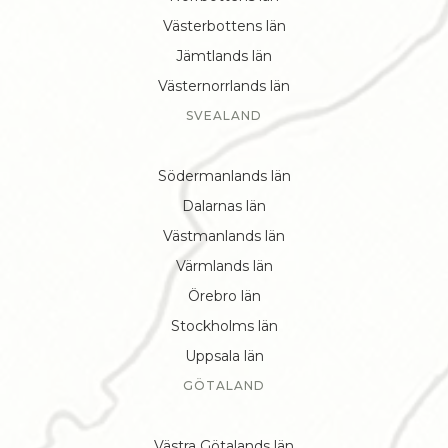
Västerbottens län
Jämtlands län
Västernorrlands län
SVEALAND
Södermanlands län
Dalarnas län
Västmanlands län
Värmlands län
Örebro län
Stockholms län
Uppsala län
GÖTALAND
Västra Götalands län