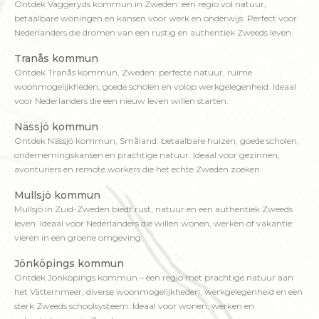
Ontdek Vaggeryds kommun in Zweden: een regio vol natuur,
betaalbare woningen en kansen voor werk en onderwijs. Perfect voor
Nederlanders die dromen van een rustig en authentiek Zweeds leven.
Tranås kommun
Ontdek Tranås kommun, Zweden: perfecte natuur, ruime
woonmogelijkheden, goede scholen en volop werkgelegenheid. Ideaal
voor Nederlanders die een nieuw leven willen starten.
Nässjö kommun
Ontdek Nässjö kommun, Småland: betaalbare huizen, goede scholen,
ondernemingskansen en prachtige natuur. Ideaal voor gezinnen,
avonturiers en remote workers die het echte Zweden zoeken.
Mullsjö kommun
Mullsjö in Zuid-Zweden biedt rust, natuur en een authentiek Zweeds
leven. Ideaal voor Nederlanders die willen wonen, werken of vakantie
vieren in een groene omgeving.
Jönköpings kommun
Ontdek Jönköpings kommun – een regio met prachtige natuur aan
het Vätternmeer, diverse woonmogelijkheden, werkgelegenheid en een
sterk Zweeds schoolsysteem. Ideaal voor wonen, werken en