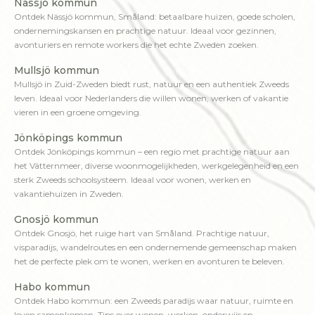
Nässjö kommun
Ontdek Nässjö kommun, Småland: betaalbare huizen, goede scholen,
ondernemingskansen en prachtige natuur. Ideaal voor gezinnen,
avonturiers en remote workers die het echte Zweden zoeken.
Mullsjö kommun
Mullsjö in Zuid-Zweden biedt rust, natuur en een authentiek Zweeds
leven. Ideaal voor Nederlanders die willen wonen, werken of vakantie
vieren in een groene omgeving.
Jönköpings kommun
Ontdek Jönköpings kommun – een regio met prachtige natuur aan
het Vätternmeer, diverse woonmogelijkheden, werkgelegenheid en een
sterk Zweeds schoolsysteem. Ideaal voor wonen, werken en
vakantiehuizen in Zweden.
Gnosjö kommun
Ontdek Gnosjö, het ruige hart van Småland. Prachtige natuur,
visparadijs, wandelroutes en een ondernemende gemeenschap maken
het de perfecte plek om te wonen, werken en avonturen te beleven.
Habo kommun
Ontdek Habo kommun: een Zweeds paradijs waar natuur, ruimte en
leven samenkomen. Tips over wonen, werken, onderwijs en