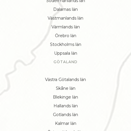
Södermanlands län
Dalarnas län
Västmanlands län
Värmlands län
Örebro län
Stockholms län
Uppsala län
GÖTALAND
Västra Götalands län
Skåne län
Blekinge län
Hallands län
Gotlands län
Kalmar län