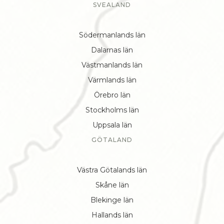
SVEALAND
Södermanlands län
Dalarnas län
Västmanlands län
Värmlands län
Örebro län
Stockholms län
Uppsala län
GÖTALAND
Västra Götalands län
Skåne län
Blekinge län
Hallands län