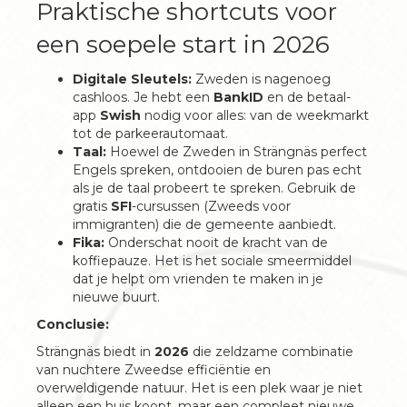
Praktische shortcuts voor
een soepele start in 2026
Digitale Sleutels:
Zweden is nagenoeg
cashloos. Je hebt een
BankID
en de betaal-
app
Swish
nodig voor alles: van de weekmarkt
tot de parkeerautomaat.
Taal:
Hoewel de Zweden in Strängnäs perfect
Engels spreken, ontdooien de buren pas echt
als je de taal probeert te spreken. Gebruik de
gratis
SFI
-cursussen (Zweeds voor
immigranten) die de gemeente aanbiedt.
Fika:
Onderschat nooit de kracht van de
koffiepauze. Het is het sociale smeermiddel
dat je helpt om vrienden te maken in je
nieuwe buurt.
Conclusie:
Strängnäs biedt in
2026
die zeldzame combinatie
van nuchtere Zweedse efficiëntie en
overweldigende natuur. Het is een plek waar je niet
alleen een huis koopt, maar een compleet nieuwe