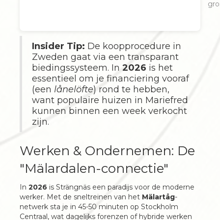
gro
Insider Tip:
De koopprocedure in
Zweden gaat via een transparant
biedingssysteem. In
2026
is het
essentieel om je financiering vooraf
(een
lånelöfte
) rond te hebben,
want populaire huizen in Mariefred
kunnen binnen een week verkocht
zijn.
Werken & Ondernemen: De
"Mälardalen-connectie"
In
2026
is Strängnäs een paradijs voor de moderne
werker. Met de sneltreinen van het
Mälartåg
-
netwerk sta je in 45-50 minuten op Stockholm
Centraal, wat dagelijks forenzen of hybride werken