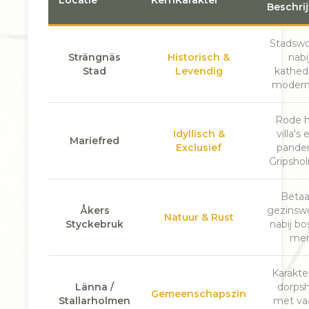
Locatie
KernKarakter
Beschri
Stadsw
Strängnäs
Historisch &
nabi
Stad
Levendig
kathed
moderne
Rode 
Idyllisch &
villa's 
Mariefred
Exclusief
panden
Gripshol
Betaa
Åkers
gezinsw
Natuur & Rust
Styckebruk
nabij b
mer
Karakte
Länna /
dorps
Gemeenschapszin
Stallarholmen
met va