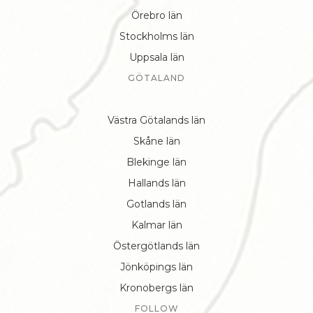
Örebro län
Stockholms län
Uppsala län
GÖTALAND
Västra Götalands län
Skåne län
Blekinge län
Hallands län
Gotlands län
Kalmar län
Östergötlands län
Jönköpings län
Kronobergs län
FOLLOW