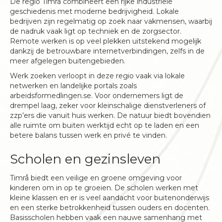
De regio Timrå combineert een rijke industriële
geschiedenis met moderne bedrijvigheid. Lokale
bedrijven zijn regelmatig op zoek naar vakmensen, waarbij
de nadruk vaak ligt op techniek en de zorgsector.
Remote werken is op veel plekken uitstekend mogelijk
dankzij de betrouwbare internetverbindingen, zelfs in de
meer afgelegen buitengebieden.
Werk zoeken verloopt in deze regio vaak via lokale
netwerken en landelijke portals zoals
arbeidsformedlingen.se. Voor ondernemers ligt de
drempel laag, zeker voor kleinschalige dienstverleners of
zzp’ers die vanuit huis werken. De natuur biedt bovendien
alle ruimte om buiten werktijd echt op te laden en een
betere balans tussen werk en privé te vinden.
Scholen en gezinsleven
Timrå biedt een veilige en groene omgeving voor
kinderen om in op te groeien. De scholen werken met
kleine klassen en er is veel aandacht voor buitenonderwijs
en een sterke betrokkenheid tussen ouders en docenten.
Basisscholen hebben vaak een nauwe samenhang met