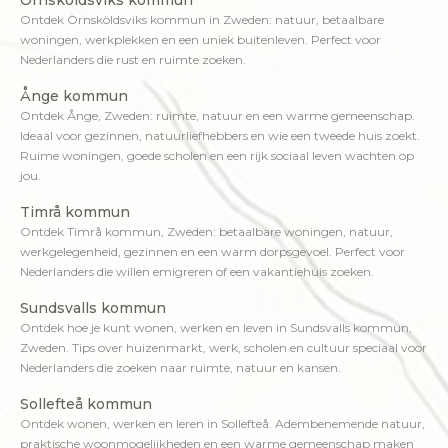
Ontdek Örnsköldsviks kommun in Zweden: natuur, betaalbare
woningen, werkplekken en een uniek buitenleven. Perfect voor
Nederlanders die rust en ruimte zoeken.
Ånge kommun
Ontdek Ånge, Zweden: ruimte, natuur en een warme gemeenschap.
Ideaal voor gezinnen, natuurliefhebbers en wie een tweede huis zoekt.
Ruime woningen, goede scholen en een rijk sociaal leven wachten op
jou.
Timrå kommun
Ontdek Timrå kommun, Zweden: betaalbare woningen, natuur,
werkgelegenheid, gezinnen en een warm dorpsgevoel. Perfect voor
Nederlanders die willen emigreren of een vakantiehuis zoeken.
Sundsvalls kommun
Ontdek hoe je kunt wonen, werken en leven in Sundsvalls kommun,
Zweden. Tips over huizenmarkt, werk, scholen en cultuur speciaal voor
Nederlanders die zoeken naar ruimte, natuur en kansen.
Sollefteå kommun
Ontdek wonen, werken en leren in Sollefteå. Adembenemende natuur,
praktische woonmogelijkheden en een warme gemeenschap maken