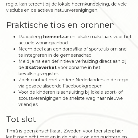
regio, kan terecht bij de lokale heemkundekring, de vele
visclubs en de actieve natuurverenigingen.
Praktische tips en bronnen
Raadpleeg
hemnet.se
en lokale makelaars voor het
actuele woningaanbod.
Neem deel aan een dorpsfika of sportclub om snel
te integreren in de gemeenschap.
Meld je na een definitieve verhuizing direct aan bij
de
Skatteverket
voor opname in het
bevolkingsregister.
Zoek contact met andere Nederlanders in de regio
via gespecialiseerde Facebookgroepen.
Voor de kinderen is aansluiting bij lokale sport- of
scoutsverenigingen de snelste weg naar nieuwe
vriendjes.
Tot slot
Timrå is geen ansichtkaart-Zweden voor toeristen; hier
leeft men echt met en in de natuur op een nuchtere en