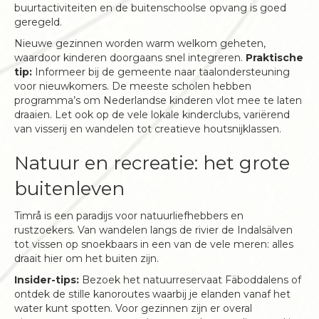
buurtactiviteiten en de buitenschoolse opvang is goed
geregeld.
Nieuwe gezinnen worden warm welkom geheten,
waardoor kinderen doorgaans snel integreren.
Praktische
tip:
Informeer bij de gemeente naar taalondersteuning
voor nieuwkomers. De meeste scholen hebben
programma’s om Nederlandse kinderen vlot mee te laten
draaien. Let ook op de vele lokale kinderclubs, variërend
van visserij en wandelen tot creatieve houtsnijklassen.
Natuur en recreatie: het grote
buitenleven
Timrå is een paradijs voor natuurliefhebbers en
rustzoekers. Van wandelen langs de rivier de Indalsälven
tot vissen op snoekbaars in een van de vele meren: alles
draait hier om het buiten zijn.
Insider-tips:
Bezoek het natuurreservaat Fäboddalens of
ontdek de stille kanoroutes waarbij je elanden vanaf het
water kunt spotten. Voor gezinnen zijn er overal