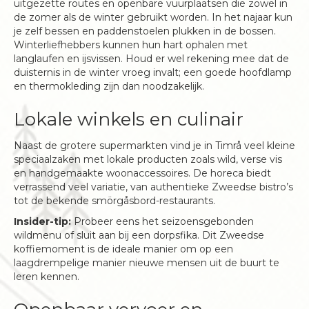
uitgezette routes en openbare vuurplaatsen die zowel in
de zomer als de winter gebruikt worden. In het najaar kun
je zelf bessen en paddenstoelen plukken in de bossen.
Winterliefhebbers kunnen hun hart ophalen met
langlaufen en ijsvissen. Houd er wel rekening mee dat de
duisternis in de winter vroeg invalt; een goede hoofdlamp
en thermokleding zijn dan noodzakelijk.
Lokale winkels en culinair
Naast de grotere supermarkten vind je in Timrå veel kleine
speciaalzaken met lokale producten zoals wild, verse vis
en handgemaakte woonaccessoires. De horeca biedt
verrassend veel variatie, van authentieke Zweedse bistro’s
tot de bekende smörgåsbord-restaurants.
Insider-tip:
Probeer eens het seizoensgebonden
wildmenu of sluit aan bij een dorpsfika. Dit Zweedse
koffiemoment is de ideale manier om op een
laagdrempelige manier nieuwe mensen uit de buurt te
leren kennen.