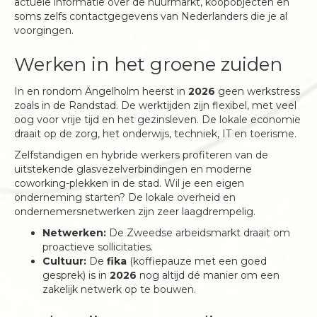
actuele informatie over de huurmarkt, koopobjecten en
soms zelfs contactgegevens van Nederlanders die je al
voorgingen.
Werken in het groene zuiden
In en rondom Ängelholm heerst in
2026
geen werkstress
zoals in de Randstad. De werktijden zijn flexibel, met veel
oog voor vrije tijd en het gezinsleven. De lokale economie
draait op de zorg, het onderwijs, techniek, IT en toerisme.
Zelfstandigen en hybride werkers profiteren van de
uitstekende glasvezelverbindingen en moderne
coworking-plekken in de stad. Wil je een eigen
onderneming starten? De lokale overheid en
ondernemersnetwerken zijn zeer laagdrempelig.
Netwerken:
De Zweedse arbeidsmarkt draait om
proactieve sollicitaties.
Cultuur:
De
fika
(koffiepauze met een goed
gesprek) is in
2026
nog altijd dé manier om een
zakelijk netwerk op te bouwen.