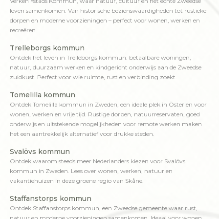
Verken Ystads Kommun, waar natuur, cultuur en het echte Zweedse
leven samenkomen. Van historische bezienswaardigheden tot rustieke
dorpen en moderne voorzieningen – perfect voor wonen, werken en
recreëren.
Trelleborgs kommun
Ontdek het leven in Trelleborgs kommun: betaalbare woningen,
natuur, duurzaam werken en kindgericht onderwijs aan de Zweedse
zuidkust. Perfect voor wie ruimte, rust en verbinding zoekt.
Tomelilla kommun
Ontdek Tomelilla kommun in Zweden, een ideale plek in Österlen voor
wonen, werken en vrije tijd. Rustige dorpen, natuurreservaten, goed
onderwijs en uitstekende mogelijkheden voor remote werken maken
het een aantrekkelijk alternatief voor drukke steden.
Svalövs kommun
Ontdek waarom steeds meer Nederlanders kiezen voor Svalövs
kommun in Zweden. Lees over wonen, werken, natuur en
vakantiehuizen in deze groene regio van Skåne.
Staffanstorps kommun
Ontdek Staffanstorps kommun, een Zweedse gemeente waar rust,
natuur en moderne voorzieningen samenkomen. Ideaal voor wonen,