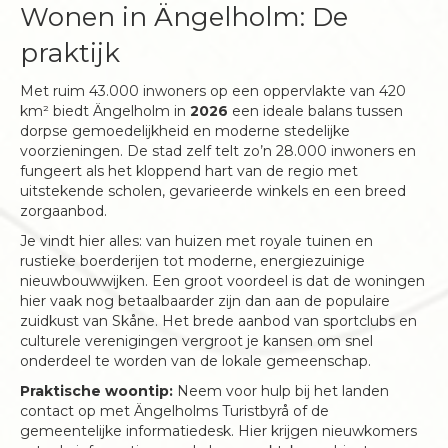
Wonen in Ängelholm: De
praktijk
Met ruim 43.000 inwoners op een oppervlakte van 420
km² biedt Ängelholm in
2026
een ideale balans tussen
dorpse gemoedelijkheid en moderne stedelijke
voorzieningen. De stad zelf telt zo’n 28.000 inwoners en
fungeert als het kloppend hart van de regio met
uitstekende scholen, gevarieerde winkels en een breed
zorgaanbod.
Je vindt hier alles: van huizen met royale tuinen en
rustieke boerderijen tot moderne, energiezuinige
nieuwbouwwijken. Een groot voordeel is dat de woningen
hier vaak nog betaalbaarder zijn dan aan de populaire
zuidkust van Skåne. Het brede aanbod van sportclubs en
culturele verenigingen vergroot je kansen om snel
onderdeel te worden van de lokale gemeenschap.
Praktische woontip:
Neem voor hulp bij het landen
contact op met Ängelholms Turistbyrå of de
gemeentelijke informatiedesk. Hier krijgen nieuwkomers