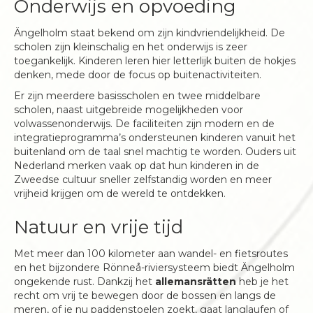
Onderwijs en opvoeding
Ängelholm staat bekend om zijn kindvriendelijkheid. De
scholen zijn kleinschalig en het onderwijs is zeer
toegankelijk. Kinderen leren hier letterlijk buiten de hokjes
denken, mede door de focus op buitenactiviteiten.
Er zijn meerdere basisscholen en twee middelbare
scholen, naast uitgebreide mogelijkheden voor
volwassenonderwijs. De faciliteiten zijn modern en de
integratieprogramma’s ondersteunen kinderen vanuit het
buitenland om de taal snel machtig te worden. Ouders uit
Nederland merken vaak op dat hun kinderen in de
Zweedse cultuur sneller zelfstandig worden en meer
vrijheid krijgen om de wereld te ontdekken.
Natuur en vrije tijd
Met meer dan 100 kilometer aan wandel- en fietsroutes
en het bijzondere Rönneå-riviersysteem biedt Ängelholm
ongekende rust. Dankzij het
allemansrätten
heb je het
recht om vrij te bewegen door de bossen en langs de
meren, of je nu paddenstoelen zoekt, gaat langlaufen of