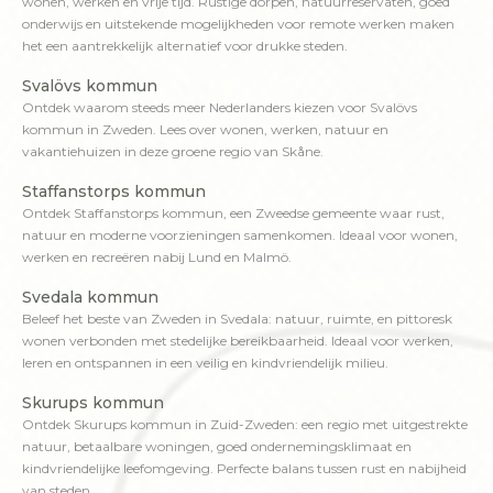
wonen, werken en vrije tijd. Rustige dorpen, natuurreservaten, goed
onderwijs en uitstekende mogelijkheden voor remote werken maken
het een aantrekkelijk alternatief voor drukke steden.
Svalövs kommun
Ontdek waarom steeds meer Nederlanders kiezen voor Svalövs
kommun in Zweden. Lees over wonen, werken, natuur en
vakantiehuizen in deze groene regio van Skåne.
Staffanstorps kommun
Ontdek Staffanstorps kommun, een Zweedse gemeente waar rust,
natuur en moderne voorzieningen samenkomen. Ideaal voor wonen,
werken en recreëren nabij Lund en Malmö.
Svedala kommun
Beleef het beste van Zweden in Svedala: natuur, ruimte, en pittoresk
wonen verbonden met stedelijke bereikbaarheid. Ideaal voor werken,
leren en ontspannen in een veilig en kindvriendelijk milieu.
Skurups kommun
Ontdek Skurups kommun in Zuid-Zweden: een regio met uitgestrekte
natuur, betaalbare woningen, goed ondernemingsklimaat en
kindvriendelijke leefomgeving. Perfecte balans tussen rust en nabijheid
van steden.