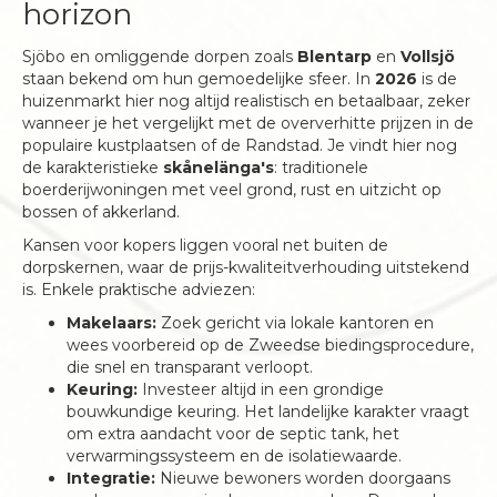
horizon
Sjöbo en omliggende dorpen zoals
Blentarp
en
Vollsjö
staan bekend om hun gemoedelijke sfeer. In
2026
is de
huizenmarkt hier nog altijd realistisch en betaalbaar, zeker
wanneer je het vergelijkt met de oververhitte prijzen in de
populaire kustplaatsen of de Randstad. Je vindt hier nog
de karakteristieke
skånelänga's
: traditionele
boerderijwoningen met veel grond, rust en uitzicht op
bossen of akkerland.
Kansen voor kopers liggen vooral net buiten de
dorpskernen, waar de prijs-kwaliteitverhouding uitstekend
is. Enkele praktische adviezen:
Makelaars:
Zoek gericht via lokale kantoren en
wees voorbereid op de Zweedse biedingsprocedure,
die snel en transparant verloopt.
Keuring:
Investeer altijd in een grondige
bouwkundige keuring. Het landelijke karakter vraagt
om extra aandacht voor de septic tank, het
verwarmingssysteem en de isolatiewaarde.
Integratie:
Nieuwe bewoners worden doorgaans