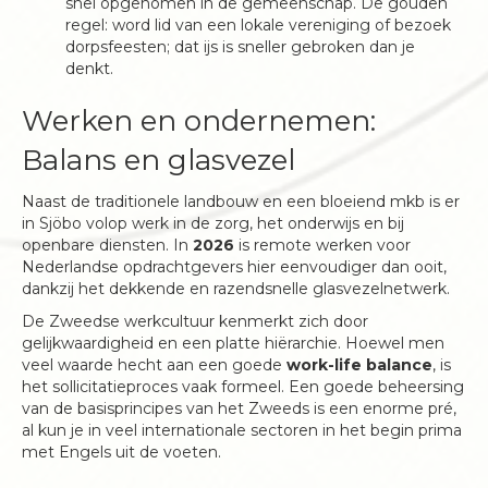
snel opgenomen in de gemeenschap. De gouden
regel: word lid van een lokale vereniging of bezoek
dorpsfeesten; dat ijs is sneller gebroken dan je
denkt.
Werken en ondernemen:
Balans en glasvezel
Naast de traditionele landbouw en een bloeiend mkb is er
in Sjöbo volop werk in de zorg, het onderwijs en bij
openbare diensten. In
2026
is remote werken voor
Nederlandse opdrachtgevers hier eenvoudiger dan ooit,
dankzij het dekkende en razendsnelle glasvezelnetwerk.
De Zweedse werkcultuur kenmerkt zich door
gelijkwaardigheid en een platte hiërarchie. Hoewel men
veel waarde hecht aan een goede
work-life balance
, is
het sollicitatieproces vaak formeel. Een goede beheersing
van de basisprincipes van het Zweeds is een enorme pré,
al kun je in veel internationale sectoren in het begin prima
met Engels uit de voeten.