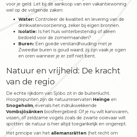
voor je geld. Let bij de aankoop van een vakantiewoning
wel op de volgende zaken:
Water:
Controleer de kwaliteit en levering van de
drinkwatervoorziening, zeker bij eigen bronnen.
Isolatie:
Is het huis winterbestendig of alleen
bedoeld voor de zomermaanden?
Buren:
Een goede verstandhouding met je
Zweedse buren is goud waard; zij zijn vaak je ogen
en oren wanneer je er zelf niet bent.
Natuur en vrijheid: De kracht
van de regio
De echte rijkdom van Sjöbo zit in de buitenlucht.
Hoogtepunten zijn de natuurreservaten
Heinge
en
Snogeholm
, evenals het indrukwekkende
Vombsjösänken
biosfeergebied. Of je nu wilt kanovaren,
vissen, of zeldzame vogels zoals de zwarte ooievaar wilt
spotten: de natuur is hier altijd toegankelijk en ongerept.
Het principe van het
allemansrätten
(het recht om