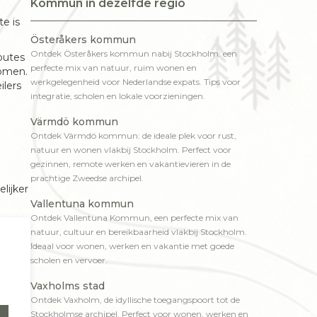
Kommun in dezelfde regio
e is
Österåkers kommun
Ontdek Österåkers kommun nabij Stockholm: een
outes
perfecte mix van natuur, ruim wonen en
komen.
werkgelegenheid voor Nederlandse expats. Tips voor
ilers
integratie, scholen en lokale voorzieningen.
Värmdö kommun
Ontdek Värmdö kommun: de ideale plek voor rust,
natuur en wonen vlakbij Stockholm. Perfect voor
gezinnen, remote werken en vakantievieren in de
prachtige Zweedse archipel.
lijker
Vallentuna kommun
Ontdek Vallentuna Kommun, een perfecte mix van
natuur, cultuur en bereikbaarheid vlakbij Stockholm.
Ideaal voor wonen, werken en vakantie met goede
scholen en vervoer.
Vaxholms stad
Ontdek Vaxholm, de idyllische toegangspoort tot de
Stockholmse archipel. Perfect voor wonen, werken en