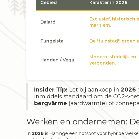
Gebied
Karakter in 2026
Exclusief, historisch 
Dalaró
maritiem.
Tungelsta
De "tuinstad", groen e
Modern, stedelijk en
Handen / Vega
verbonden.
Insider Tip:
Let bij aankoop in
2026
e
inmiddels standaard om de CO2-voet
bergvärme
(aardwarmte) of zonnepan
Werken en ondernemen: De
In
2026
is Haninge een hotspot voor hybride werke