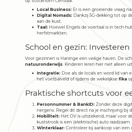
op Stockholm Centraal.
Local Business:
Er is een groeiende vraag n
Digital Nomads:
Dankzij 5G-dekking tot op de
aan de kust.
Taal:
Hoewel Engels de voertaal is in tech-hub
herfstmarkten.
School en gezin: Investeren
Voor gezinnen is Haninge een veilige haven. De schol
natuuronderwijs
. Kinderen leren hier niet alleen 
Integratie:
Doe als de locals en word lid van e
het voetbalveld of tijdens de wekelijkse
fika
op
Praktische shortcuts voor e
Personnummer & BankID:
Zonder deze digit
nergens. Regel dit direct na je inschrijving bij
Mobiliteit:
Het OV is uitstekend, maar voor de
kuststrook is een (elektrische) auto raadzaam.
Winterklaar:
Controleer bij aankoop van een o