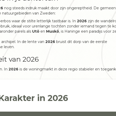
26
nog steeds indruk maakt door zijn ongereptheid. De gemeent
re natuurgebieden van Zweden:
bos waar de stilte letterlijk tastbaar is. In
2026
zijn de wandelr
ebruik, ideaal voor urenlange tochten zonder iemand tegen te 
ronder parels als
Utö
en
Muskö
, is Haninge een paradijs voor ze
 archipel. In de lente van
2026
bruist dit dorp van de eerste
e leven.
eit van 2026
n. In
2026
is de woningmarkt in deze regio stabieler en toeganke
Karakter in 2026