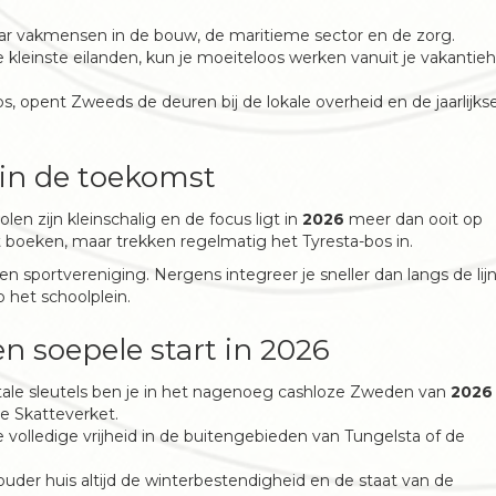
aar vakmensen in de bouw, de maritieme sector en de zorg.
 kleinste eilanden, kun je moeiteloos werken vanuit je vakantieh
s, opent Zweeds de deuren bij de lokale overheid en de jaarlijks
 in de toekomst
en zijn kleinschalig en de focus ligt in
2026
meer dan ooit op
uit boeken, maar trekken regelmatig het Tyresta-bos in.
en sportvereniging. Nergens integreer je sneller dan langs de lij
 het schoolplein.
en soepele start in 2026
ale sleutels ben je in het nagenoeg cashloze Zweden van
2026
 de Skatteverket.
 volledige vrijheid in de buitengebieden van Tungelsta of de
uder huis altijd de winterbestendigheid en de staat van de