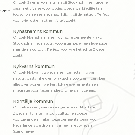
Ontdek Salems kommun nabij Stockholm: een groene
oase met diverse woonopties, goede werkfaciliteiten,
eving.
top scholen en een levensstijl dicht bij de natuur. Perfect
voor wie rust en authenticiteit zoekt.
Nynäshamns kommun
Ontdek Nynäshamn, een idyllische gemeente vlakbij
Stockholm met natuur, woonruimte, en een levendige
maritieme cultuur. Perfect voor wie het echte Zweden
zoekt.
Nykvarns kommun
Ontdek Nykvarn, Zweden: een perfecte mix van
natuur, gastvrijheid en praktische voorzieningen. Leer
alles over wonen, werken, lokale evenementen en
integratie voor Nederlandse dromers en doeners.
Norrtälje kommun
Ontdek wonen, werken en genieten in Norrtälje,
Zweden. Ruimte, natuur, cultuur en goede
voorzieningen maken deze gemeente ideaal voor
Nederlanders die dromen van een nieuw leven in
Scandinavië.