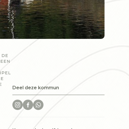
 DE
 EEN
IPEL
GE
E
Deel deze kommun