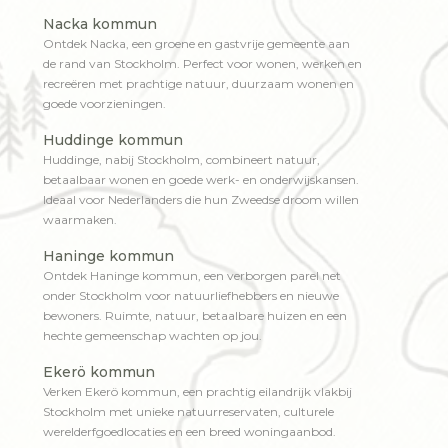
Nacka kommun
Ontdek Nacka, een groene en gastvrije gemeente aan
de rand van Stockholm. Perfect voor wonen, werken en
recreëren met prachtige natuur, duurzaam wonen en
goede voorzieningen.
Huddinge kommun
Huddinge, nabij Stockholm, combineert natuur,
betaalbaar wonen en goede werk- en onderwijskansen.
Ideaal voor Nederlanders die hun Zweedse droom willen
waarmaken.
Haninge kommun
Ontdek Haninge kommun, een verborgen parel net
onder Stockholm voor natuurliefhebbers en nieuwe
bewoners. Ruimte, natuur, betaalbare huizen en een
hechte gemeenschap wachten op jou.
Ekerö kommun
Verken Ekerö kommun, een prachtig eilandrijk vlakbij
Stockholm met unieke natuurreservaten, culturele
werelderfgoedlocaties en een breed woningaanbod.