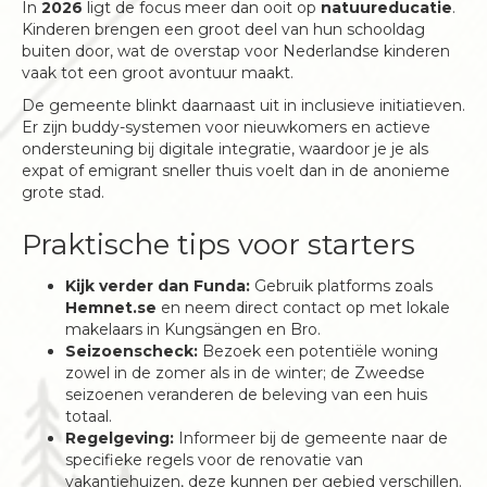
In
2026
ligt de focus meer dan ooit op
natuureducatie
.
Kinderen brengen een groot deel van hun schooldag
buiten door, wat de overstap voor Nederlandse kinderen
vaak tot een groot avontuur maakt.
De gemeente blinkt daarnaast uit in inclusieve initiatieven.
Er zijn buddy-systemen voor nieuwkomers en actieve
ondersteuning bij digitale integratie, waardoor je je als
expat of emigrant sneller thuis voelt dan in de anonieme
grote stad.
Praktische tips voor starters
Kijk verder dan Funda:
Gebruik platforms zoals
Hemnet.se
en neem direct contact op met lokale
makelaars in Kungsängen en Bro.
Seizoenscheck:
Bezoek een potentiële woning
zowel in de zomer als in de winter; de Zweedse
seizoenen veranderen de beleving van een huis
totaal.
Regelgeving:
Informeer bij de gemeente naar de
specifieke regels voor de renovatie van
vakantiehuizen, deze kunnen per gebied verschillen.