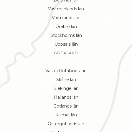
Västmanlands län
Värmlands län
Örebro län
Stockholms län
Uppsala län
GÖTALAND
Västra Götalands län
Skåne län
Blekinge län
Hallands län
Gotlands län
Kalmar län
Östergötlands län