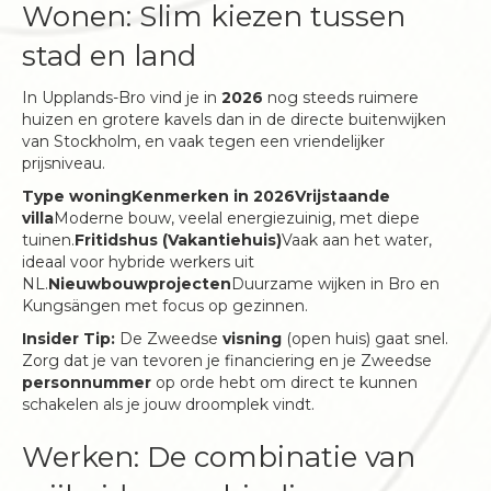
Wonen: Slim kiezen tussen
stad en land
In Upplands-Bro vind je in
2026
nog steeds ruimere
huizen en grotere kavels dan in de directe buitenwijken
van Stockholm, en vaak tegen een vriendelijker
prijsniveau.
Type woningKenmerken in 2026Vrijstaande
villa
Moderne bouw, veelal energiezuinig, met diepe
tuinen.
Fritidshus (Vakantiehuis)
Vaak aan het water,
ideaal voor hybride werkers uit
NL.
Nieuwbouwprojecten
Duurzame wijken in Bro en
Kungsängen met focus op gezinnen.
Insider Tip:
De Zweedse
visning
(open huis) gaat snel.
Zorg dat je van tevoren je financiering en je Zweedse
personnummer
op orde hebt om direct te kunnen
schakelen als je jouw droomplek vindt.
Werken: De combinatie van