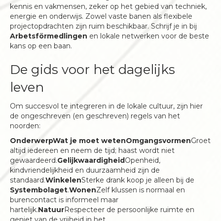
kennis en vakmensen, zeker op het gebied van techniek,
energie en onderwijs. Zowel vaste banen als flexibele
projectopdrachten zijn ruim beschikbaar. Schrijf je in bij
Arbetsförmedlingen
en lokale netwerken voor de beste
kans op een baan.
De gids voor het dagelijks
leven
Om succesvol te integreren in de lokale cultuur, zijn hier
de ongeschreven (en geschreven) regels van het
noorden:
OnderwerpWat je moet wetenOmgangsvormen
Groet
altijd iedereen en neem de tijd; haast wordt niet
gewaardeerd.
Gelijkwaardigheid
Openheid,
kindvriendelijkheid en duurzaamheid zijn de
standaard.
Winkelen
Sterke drank koop je alleen bij de
Systembolaget
.
Wonen
Zelf klussen is normaal en
burencontact is informeel maar
hartelijk.
Natuur
Respecteer de persoonlijke ruimte en
geniet van de vrijheid in het