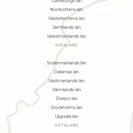
Gävleborgs län
Norrbottens län
Västerbottens län
Jämtlands län
Västernorrlands län
SVEALAND
Södermanlands län
Dalarnas län
Västmanlands län
Värmlands län
Örebro län
Stockholms län
Uppsala län
GÖTALAND