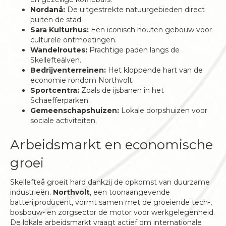
Nordanå:
De uitgestrekte natuurgebieden direct
buiten de stad.
Sara Kulturhus:
Een iconisch houten gebouw voor
culturele ontmoetingen.
Wandelroutes:
Prachtige paden langs de
Skellefteälven.
Bedrijventerreinen:
Het kloppende hart van de
economie rondom Northvolt.
Sportcentra:
Zoals de ijsbanen in het
Schaefferparken.
Gemeenschapshuizen:
Lokale dorpshuizen voor
sociale activiteiten.
Arbeidsmarkt en economische
groei
Skellefteå groeit hard dankzij de opkomst van duurzame
industrieën.
Northvolt
, een toonaangevende
batterijproducent, vormt samen met de groeiende tech-,
bosbouw- en zorgsector de motor voor werkgelegenheid.
De lokale arbeidsmarkt vraagt actief om internationale