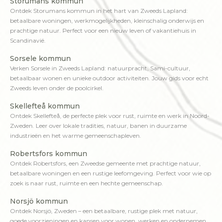
Storumans kommun
Ontdek Storumans kommun in het hart van Zweeds Lapland:
betaalbare woningen, werkmogelijkheden, kleinschalig onderwijs en
prachtige natuur. Perfect voor een nieuw leven of vakantiehuis in
Scandinavië.
Sorsele kommun
Verken Sorsele in Zweeds Lapland: natuurpracht, Sami-cultuur,
betaalbaar wonen en unieke outdoor activiteiten. Jouw gids voor echt
Zweeds leven onder de poolcirkel.
Skellefteå kommun
Ontdek Skellefteå, de perfecte plek voor rust, ruimte en werk in Noord-
Zweden. Leer over lokale tradities, natuur, banen in duurzame
industrieën en het warme gemeenschapleven.
Robertsfors kommun
Ontdek Robertsfors, een Zweedse gemeente met prachtige natuur,
betaalbare woningen en een rustige leefomgeving. Perfect voor wie op
zoek is naar rust, ruimte en een hechte gemeenschap.
Norsjö kommun
Ontdek Norsjö, Zweden – een betaalbare, rustige plek met natuur,
goede voorzieningen en kansen voor wonen, werken en ondernemen