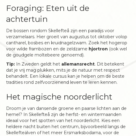
Foraging: Eten uit de
achtertuin
De bossen rondom Skellefteå zijn een paradijs voor
verzamelaars. Hier groeit van augustus tot oktober volop
cantharel, bosbes en kruidnagelzwam. Zoek het hogerop
voor wilde frambozen en de zeldzame
hjortron
(ook wel
de goudgele moltebeere genoemd).
Tip:
In Zweden geldt het
allemansrecht
. Dit betekent
dat je vrij mag plukken, mits je de natuur met respect
behandelt. Een lokale cursus kan je helpen om de beste
tradities rond zelfvoorzienend leven te leren kennen.
Het magische noorderlicht
Droom je van dansende groene en paarse lichten aan de
hemel? In Skellefteå zijn de herfst- en wintermaanden
ideaal voor het spotten van het noorderlicht. Kies een
heldere nacht buiten het centrum, bijvoorbeeld langs de
Skellefteälven of het meer Ersmarksbodarna, voor de