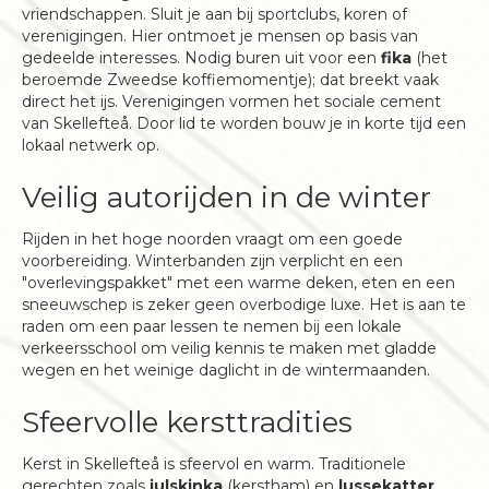
vriendschappen. Sluit je aan bij sportclubs, koren of
verenigingen. Hier ontmoet je mensen op basis van
gedeelde interesses. Nodig buren uit voor een
fika
(het
beroemde Zweedse koffiemomentje); dat breekt vaak
direct het ijs. Verenigingen vormen het sociale cement
van Skellefteå. Door lid te worden bouw je in korte tijd een
lokaal netwerk op.
Veilig autorijden in de winter
Rijden in het hoge noorden vraagt om een goede
voorbereiding. Winterbanden zijn verplicht en een
"overlevingspakket" met een warme deken, eten en een
sneeuwschep is zeker geen overbodige luxe. Het is aan te
raden om een paar lessen te nemen bij een lokale
verkeersschool om veilig kennis te maken met gladde
wegen en het weinige daglicht in de wintermaanden.
Sfeervolle kersttradities
Kerst in Skellefteå is sfeervol en warm. Traditionele
gerechten zoals
julskinka
(kerstham) en
lussekatter