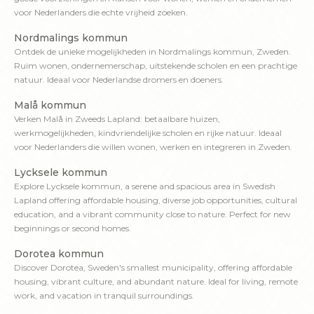
voor Nederlanders die echte vrijheid zoeken.
Nordmalings kommun
Ontdek de unieke mogelijkheden in Nordmalings kommun, Zweden.
Ruim wonen, ondernemerschap, uitstekende scholen en een prachtige
natuur. Ideaal voor Nederlandse dromers en doeners.
Malå kommun
Verken Malå in Zweeds Lapland: betaalbare huizen,
werkmogelijkheden, kindvriendelijke scholen en rijke natuur. Ideaal
voor Nederlanders die willen wonen, werken en integreren in Zweden.
Lycksele kommun
Explore Lycksele kommun, a serene and spacious area in Swedish
Lapland offering affordable housing, diverse job opportunities, cultural
education, and a vibrant community close to nature. Perfect for new
beginnings or second homes.
Dorotea kommun
Discover Dorotea, Sweden's smallest municipality, offering affordable
housing, vibrant culture, and abundant nature. Ideal for living, remote
work, and vacation in tranquil surroundings.