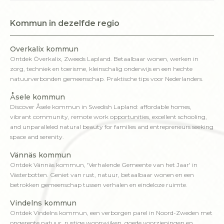
Kommun in dezelfde regio
Overkalix kommun
Ontdek Överkalix, Zweeds Lapland. Betaalbaar wonen, werken in
zorg, techniek en toerisme, kleinschalig onderwijs en een hechte
natuurverbonden gemeenschap. Praktische tips voor Nederlanders.
Åsele kommun
Discover Åsele kommun in Swedish Lapland: affordable homes,
vibrant community, remote work opportunities, excellent schooling,
and unparalleled natural beauty for families and entrepreneurs seeking
space and serenity.
Vännäs kommun
Ontdek Vännäs kommun, 'Verhalende Gemeente van het Jaar' in
Västerbotten. Geniet van rust, natuur, betaalbaar wonen en een
betrokken gemeenschap tussen verhalen en eindeloze ruimte.
Vindelns kommun
Ontdek Vindelns kommun, een verborgen parel in Noord-Zweden met
ongerepte natuur, rustige woonwijken, goede voorzieningen en