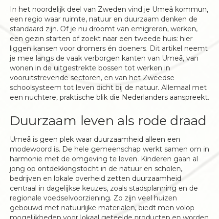
In het noordelijk deel van Zweden vind je Umeå kommun,
een regio waar ruimte, natuur en duurzaam denken de
standaard zijn. Of je nu droomt van emigreren, werken,
een gezin starten of zoekt naar een tweede huis: hier
liggen kansen voor dromers én doeners. Dit artikel neemt
je mee langs de vaak verborgen kanten van Umeå, van
wonen in de uitgestrekte bossen tot werken in
vooruitstrevende sectoren, en van het Zweedse
schoolsysteem tot leven dicht bij de natuur. Allemaal met
een nuchtere, praktische blik die Nederlanders aanspreekt.
Duurzaam leven als rode draad
Umeå is geen plek waar duurzaamheid alleen een
modewoord is. De hele gemeenschap werkt samen om in
harmonie met de omgeving te leven. Kinderen gaan al
jong op ontdekkingstocht in de natuur en scholen,
bedrijven en lokale overheid zetten duurzaamheid
centraal in dagelijkse keuzes, zoals stadsplanning en de
regionale voedselvoorziening. Zo zijn veel huizen
gebouwd met natuurlijke materialen, biedt men volop
mogelijkheden voor lokaal geteelde producten en worden