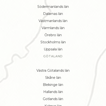
Södermanlands län
Dalarnas län
Västmanlands län
Värmlands län
Örebro län
Stockholms län
Uppsala län
GÖTALAND
Västra Götalands län
Skåne län
Blekinge län
Hallands län
Gotlands län
Kalmar län