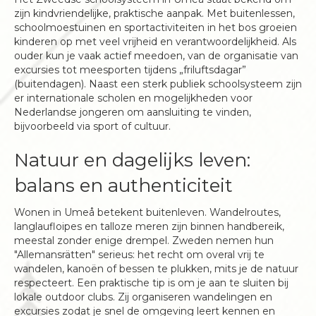
zijn kindvriendelijke, praktische aanpak. Met buitenlessen,
schoolmoestuinen en sportactiviteiten in het bos groeien
kinderen op met veel vrijheid en verantwoordelijkheid. Als
ouder kun je vaak actief meedoen, van de organisatie van
excursies tot meesporten tijdens „friluftsdagar”
(buitendagen). Naast een sterk publiek schoolsysteem zijn
er internationale scholen en mogelijkheden voor
Nederlandse jongeren om aansluiting te vinden,
bijvoorbeeld via sport of cultuur.
Natuur en dagelijks leven:
balans en authenticiteit
Wonen in Umeå betekent buitenleven. Wandelroutes,
langlaufloipes en talloze meren zijn binnen handbereik,
meestal zonder enige drempel. Zweden nemen hun
"Allemansrätten" serieus: het recht om overal vrij te
wandelen, kanoën of bessen te plukken, mits je de natuur
respecteert. Een praktische tip is om je aan te sluiten bij
lokale outdoor clubs. Zij organiseren wandelingen en
excursies zodat je snel de omgeving leert kennen en